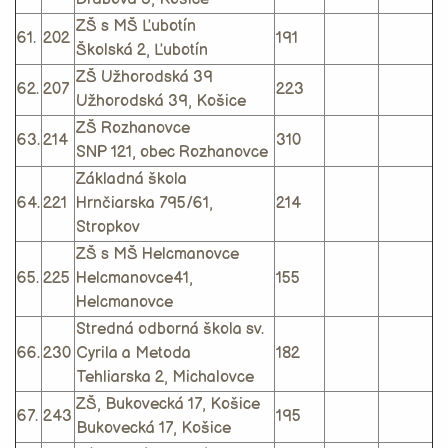
ZŠ s MŠ Ľubotín
61.
202
191
Školská 2, Ľubotín
ZŠ Užhorodská 39
62.
207
223
Užhorodská 39, Košice
ZŠ Rozhanovce
63.
214
310
SNP 121, obec Rozhanovce
Základná škola
64.
221
Hrnčiarska 795/61,
214
Stropkov
ZŠ s MŠ Helcmanovce
65.
225
Helcmanovce41,
155
Helcmanovce
Stredná odborná škola sv.
66.
230
Cyrila a Metoda
182
Tehliarska 2, Michalovce
ZŠ, Bukovecká 17, Košice
67.
243
195
Bukovecká 17, Košice