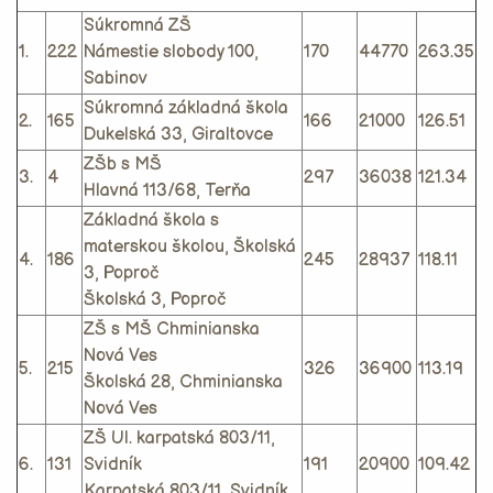
Súkromná ZŠ
1.
222
Námestie slobody 100,
170
44770
263.35
Sabinov
Súkromná základná škola
2.
165
166
21000
126.51
Dukelská 33, Giraltovce
ZŠb s MŠ
3.
4
297
36038
121.34
Hlavná 113/68, Terňa
Základná škola s
materskou školou, Školská
4.
186
245
28937
118.11
3, Poproč
Školská 3, Poproč
ZŠ s MŠ Chminianska
Nová Ves
5.
215
326
36900
113.19
Školská 28, Chminianska
Nová Ves
ZŠ Ul. karpatská 803/11,
6.
131
Svidník
191
20900
109.42
Karpatská 803/11, Svidník