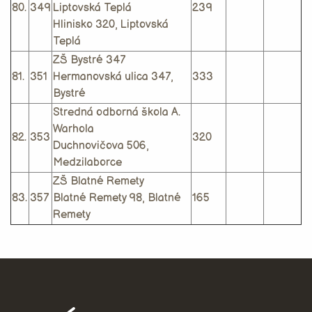
80.
349
Liptovská Teplá
239
Hlinisko 320, Liptovská
Teplá
ZŠ Bystré 347
81.
351
Hermanovská ulica 347,
333
Bystré
Stredná odborná škola A.
Warhola
82.
353
320
Duchnovičova 506,
Medzilaborce
ZŠ Blatné Remety
83.
357
Blatné Remety 98, Blatné
165
Remety