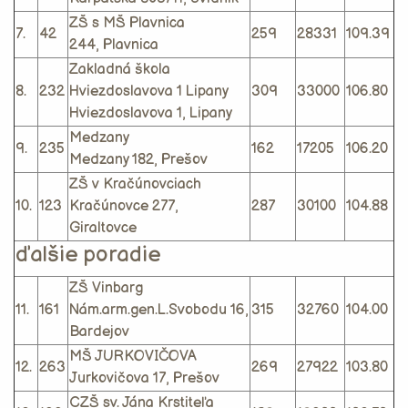
ZŠ s MŠ Plavnica
7.
42
259
28331
109.39
244, Plavnica
Zakladná škola
8.
232
Hviezdoslavova 1 Lipany
309
33000
106.80
Hviezdoslavova 1, Lipany
Medzany
9.
235
162
17205
106.20
Medzany 182, Prešov
ZŠ v Kračúnovciach
10.
123
Kračúnovce 277,
287
30100
104.88
Giraltovce
ďalšie poradie
ZŠ Vinbarg
11.
161
Nám.arm.gen.L.Svobodu 16,
315
32760
104.00
Bardejov
MŠ JURKOVIČOVA
12.
263
269
27922
103.80
Jurkovičova 17, Prešov
CZŠ sv. Jána Krstiteľa