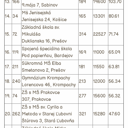
13.
166
189
19600
103.70
9.mája 7, Sabinov
Mš Jenisejská
14.
34
165
13301
80.61
Jenisejska 24, Košice
Základná škola sv.
15.
72
Mikuláša
314
22527
71.74
Duklianska 16, Prešov
Spojená špeciálna škola
16.
119
169
11000
65.09
Pod papierňou, Bardejov
Súkromná MŠ Elba
17.
211
181
11550
63.81
Smetanova 2, Prešov
Gymnázium Krompachy
18.
240
213
12000
56.34
Lorencova 46, Krompachy
ZŠ s MŠ Prakovce
19.
74
277
15600
56.32
307, Prakovce
ZŠ s MŠ sv. Cyrila a
20.
262
Metoda v Starej Ľubovni
321
15280
47.60
Štúrova 3, Stará Ľubovňa