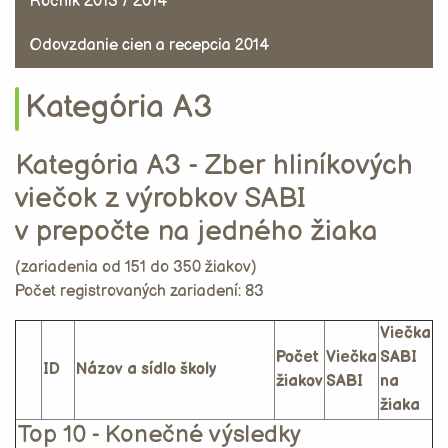
Ročník 2013 / 2014
Odovzdanie cien a recepcia 2014
Kategória A3
Kategória A3 - Zber hliníkových
viečok z výrobkov SABI
v prepočte na jedného žiaka
(zariadenia od 151 do 350 žiakov)
Počet registrovaných zariadení: 83
Viečka
Počet
Viečka
SABI
ID
Názov a sídlo školy
žiakov
SABI
na
žiaka
Top 10 - Konečné výsledky