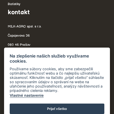
štatistiky
kontakt
MILK-AGRO spol. s r.o.
Čapajevova 36
080 46 Prešov
Slovensko
Na zlepšenie našich služieb využívame
cookies.
Používame súbory cookies, aby sme zabezpečili
optimálnu funkčnosť webu a čo najlepšiu užívateľskú
telefón:
+421 908 705 544
skúsenosť. Kliknutím na tlačidlo „prijať všetko“ súhlasíte
so spracovaním údajov o správaní na webe na
recyklujavyhraj@milkagro.sk
uľahčenie jeho používateľnosti, analýzy návštevnosti a
prípadného cielenia reklamy.
Vlastné nastavenie
© 2020 – 2026 Milk-Agro spol. s.r.o. |
Ochrana osobných údajov
Prijať všetko
|
Všeobecné vyhlásenie