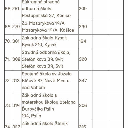
Súkromná stredná
68.
251
odborná škola
200
Postupimská 37, Košice
ZŠ Masarykova 19/A
69.
270
290
Masarykova 19/A, Košice
Základná škola Kysak
70.
301
164
Kysak 210, Kysak
Stredná odborná škola,
71.
308
Štefánikova 39. Svit
320
Štefánikova 39, Svit
Spojená škola sv. Jozefa
72.
313
Klčové 87, Nové Mesto
347
nad Váhom
Základná škola s
materskou školou Štefana
73.
319
306
Ďurovčíka Palín
104, Palín
Základná škola Štítnik
74.
323
316