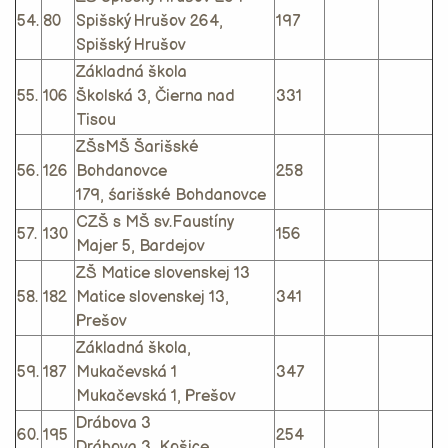
54.
80
Spišský Hrušov 264,
197
Spišský Hrušov
Základná škola
55.
106
Školská 3, Čierna nad
331
Tisou
ZŠsMŠ Šarišské
56.
126
Bohdanovce
258
179, śarišské Bohdanovce
CZŠ s MŠ sv.Faustíny
57.
130
156
Majer 5, Bardejov
ZŠ Matice slovenskej 13
58.
182
Matice slovenskej 13,
341
Prešov
Základná škola,
59.
187
Mukačevská 1
347
Mukačevská 1, Prešov
Drábova 3
60.
195
254
Drábova 3, Košice