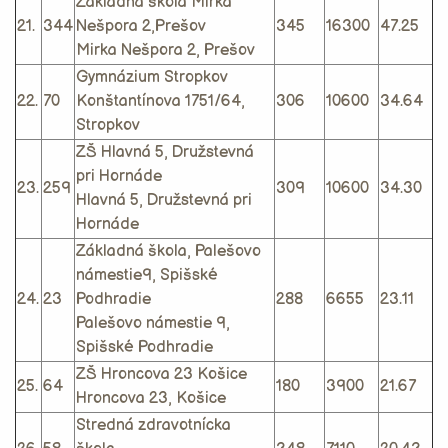
Základná škola Mirka
21.
344
Nešpora 2,Prešov
345
16300
47.25
Mirka Nešpora 2, Prešov
Gymnázium Stropkov
22.
70
Konštantínova 1751/64,
306
10600
34.64
Stropkov
ZŠ Hlavná 5, Družstevná
pri Hornáde
23.
259
309
10600
34.30
Hlavná 5, Družstevná pri
Hornáde
Základná škola, Palešovo
námestie9, Spišské
24.
23
Podhradie
288
6655
23.11
Palešovo námestie 9,
Spišské Podhradie
ZŠ Hroncova 23 Košice
25.
64
180
3900
21.67
Hroncova 23, Košice
Stredná zdravotnícka