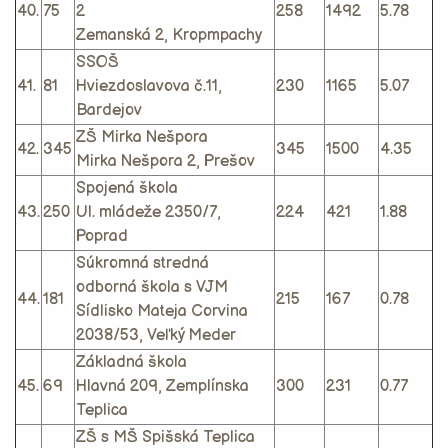
40.
75
2
258
1492
5.78
Zemanská 2, Kropmpachy
SSOŠ
41.
81
Hviezdoslavova č.11,
230
1165
5.07
Bardejov
ZŠ Mirka Nešpora
42.
345
345
1500
4.35
Mirka Nešpora 2, Prešov
Spojená škola
43.
250
Ul. mládeže 2350/7,
224
421
1.88
Poprad
Súkromná stredná
odborná škola s VJM
44.
181
215
167
0.78
Sídlisko Mateja Corvina
2038/53, Veľký Meder
Základná škola
45.
69
Hlavná 209, Zemplínska
300
231
0.77
Teplica
ZŠ s MŠ Spišská Teplica