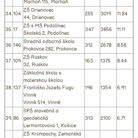
Marhaň 115, Marhaň
ZŠ Drienovec
34.
104
255
3019
11.84
44, Drienovec
ZŠ s MŠ Podolínec
35.
17
347
3856
11.11
Školská 2, Podolínec
Stredná odborná škola
36.
146
312
2678
8.58
Prakovce 282, Prakovce
ZŠ Ruskov
37.
109
163
1375
8.44
32, Ruskov
Základná škola s
materskou školou
38.
137
Františka Jozefa Fugu
196
1354
6.91
Vinné
Vinné 514, Vinné
SPŠ stavebná a
39.
86
geodetická
313
2100
6.71
Lermontovova 1, Košice
ZŠ Krompachy, Zemanská