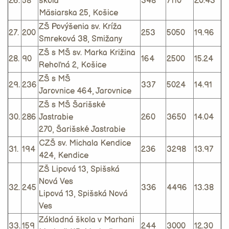
26.
58
škola
348
7110
20.43
Mäsiarska 25, Košice
ZŠ Povýšenia sv. Kríža
27.
200
253
5050
19.96
Smreková 38, Smižany
ZŠ s MŠ sv. Marka Križina
28.
90
164
2500
15.24
Rehoľná 2, Košice
ZŠ s MŠ
29.
236
337
5024
14.91
Jarovnice 464, Jarovnice
ZŠ s MŠ Šarišské
30.
286
Jastrabie
260
3650
14.04
270, Šarišské Jastrabie
CZŠ sv. Michala Kendice
31.
194
236
3298
13.97
424, Kendice
ZŠ Lipová 13, Spišská
Nová Ves
32.
245
336
4496
13.38
Lipová 13, Spišská Nová
Ves
Základná škola v Marhani
33.
159
244
3000
12.30