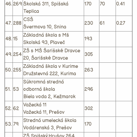
46.
269
Školská 311, Spišská
170
70
0.41
Teplica
CSŠ
47.
288
230
61
0.27
Švermova 10, Snina
Základná škola s Mš
48.
15
193
Skolská 93, Plaveč
ZŠ s MŠ Šarišské Dravce
49.
254
305
20, Šarišské Dravce
Základná škola v Kurime
50.
255
263
Družstevná 222, Kurima
Súkromná stredná
51.
53
odborná škola
296
Biela voda 2, Kežmarok
Važecká 11
52.
62
302
Važecká 11, Prešov
Stredná umelecká škola
53.
79
170
Vodárenská 3, Prešov
ZŠ Spišský Hrušov 264