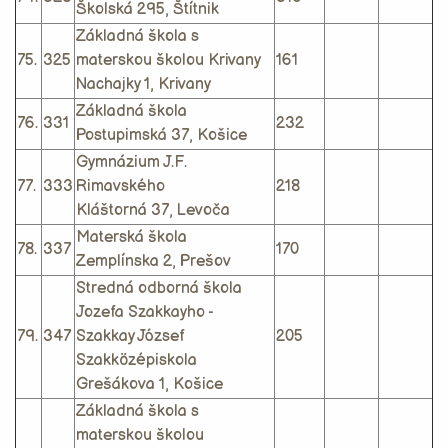
Školská 295, Štítnik
Základná škola s
75.
325
materskou školou Krivany
161
Nachajky 1, Krivany
Základná škola
76.
331
232
Postupimská 37, Košice
Gymnázium J.F.
77.
333
Rimavského
218
Kláštorná 37, Levoča
Materská škola
78.
337
170
Zemplínska 2, Prešov
Stredná odborná škola
Jozefa Szakkayho -
79.
347
Szakkay József
205
Szakközépiskola
Grešákova 1, Košice
Základná škola s
materskou školou