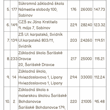
Súkromná základná škola
5.
177
Námestie slobody 100,
176
26000
147.73
Sabinov
CZŠ sv. Jána Krstiteľa
6.
149
229
28240
123.32
9. mája 7, Sabinov
ZŠ Ul. karpatská, Svidník
7.
139
Ul.karpatská 803/11,
203
24260
119.51
Svidník
Základná škola Šarišské
8.
233
Dravce
217
25000
115.21
20, Šarišské Dravce
Základná škola,
9.
14
Hviezdoslavova 1, Lipany
294
33000
112.24
Hviezdoslavova 1, Lipany
Základná škola s
materskou školou Šarišské
10.
2
Bohdanovce
220
21005
95.48
Šarišské Bohdanovce 179,