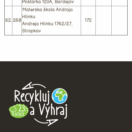
Poštárka 120A, Bardejov
Materska škola Andraja
Hlinku
62.
268
172
Andreja Hlinku 1762/27,
Stropkov