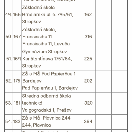
Základná škola
49.
166
Hrnčiarska ul. č. 795/61,
162
Stropkov
Základná škola,
50.
167
Francisciho 11
316
Francisciho 11, Levoča
Gymnázium Stropkov
51.
169
Konštantínova 1751/64,
225
Stropkov
ZŠ s MŠ Pod Papierňou 1,
52.
175
Bardejov
202
Pod Papierňou 1, Bardejov
Stredná odborná škola
53.
181
technická
320
Volgogradská 1, Prešov
ZŠ s MŠ, Plavnica 244
54.
183
264
244, Plavnica