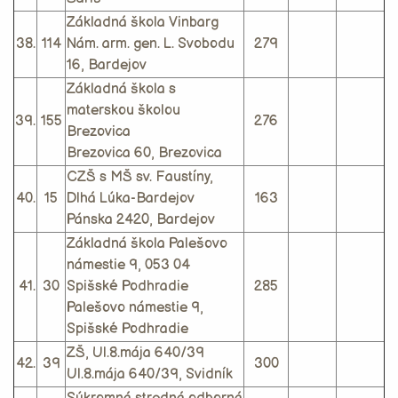
Základná škola Vinbarg
38.
114
Nám. arm. gen. L. Svobodu
279
16, Bardejov
Základná škola s
materskou školou
39.
155
276
Brezovica
Brezovica 60, Brezovica
CZŠ s MŠ sv. Faustíny,
40.
15
Dlhá Lúka-Bardejov
163
Pánska 2420, Bardejov
Základná škola Palešovo
námestie 9, 053 04
41.
30
Spišské Podhradie
285
Palešovo námestie 9,
Spišské Podhradie
ZŠ, Ul.8.mája 640/39
42.
39
300
Ul.8.mája 640/39, Svidník