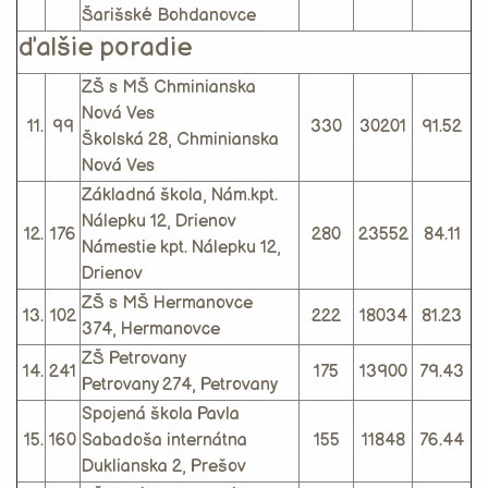
Šarišské Bohdanovce
ďalšie poradie
ZŠ s MŠ Chminianska
Nová Ves
11.
99
330
30201
91.52
Školská 28, Chminianska
Nová Ves
Základná škola, Nám.kpt.
Nálepku 12, Drienov
12.
176
280
23552
84.11
Námestie kpt. Nálepku 12,
Drienov
ZŠ s MŠ Hermanovce
13.
102
222
18034
81.23
374, Hermanovce
ZŠ Petrovany
14.
241
175
13900
79.43
Petrovany 274, Petrovany
Spojená škola Pavla
15.
160
Sabadoša internátna
155
11848
76.44
Duklianska 2, Prešov