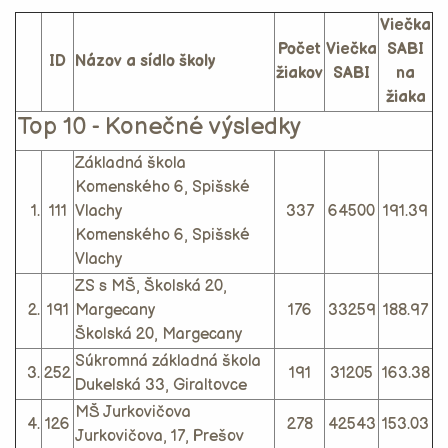
Viečka
Počet
Viečka
SABI
ID
Názov a sídlo školy
žiakov
SABI
na
žiaka
Top 10 - Konečné výsledky
Základná škola
Komenského 6, Spišské
1.
111
Vlachy
337
64500
191.39
Komenského 6, Spišské
Vlachy
ZS s MŠ, Školská 20,
2.
191
Margecany
176
33259
188.97
Školská 20, Margecany
Súkromná základná škola
3.
252
191
31205
163.38
Dukelská 33, Giraltovce
MŠ Jurkovičova
4.
126
278
42543
153.03
Jurkovičova, 17, Prešov