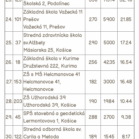
23.
125
350
11514
32.90
Školská 2, Podolínec
Základná škola Važecká 11
24.
101
Prešov
270
5900
21.85
Važecká 11, Prešov
Stredná zdravtnícka škola
25.
37
sv.Alžbety
290
5000
17.24
Mäsiarska 25, Košice
Základná škola v Kurime
26.
18
256
4235
16.54
Družstevná 222, Kurima
ZŠ s MŠ Helcmanovce 41
27.
153
Helcmanovce 41,
182
3000
16.48
Helcmanovce
ZŠ Užhorodská 39
28.
203
190
1984
10.44
Užhorodská 39, Košice
SPŠ stavebná a geodetická
29.
45
288
2700
9.38
Lermontovova 1, Košice
Stredná odborná škola sv.
30.
122
Cyrila a Metoda
189
1545
8.17