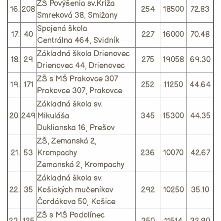
ZŠ Povýšenia sv.Kríža
16.
208
254
18500
72.83
Smreková 38, Smižany
Spojená škola
17.
40
227
16000
70.48
Centrálna 464, Svidník
Základná škola Drienovec
18.
29
275
19058
69.30
Drienovec 44, Drienovec
ZŠ s MŠ Prakovce 307
19.
171
252
11250
44.64
Prakovce 307, Prakovce
Základná škola sv.
20.
249
Mikuláša
345
15300
44.35
Duklianska 16, Prešov
ZŠ, Zemanská 2,
21.
53
Krompachy
236
10070
42.67
Zemanská 2, Krompachy
Základná škola sv.
22.
35
Košických mučeníkov
292
10250
35.10
Čordákova 50, Košice
ZŠ s MŠ Podolínec