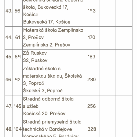
Súkromná stredná odborná
škola, Bukovecká 17,
43.
56
193
Košice
Bukovecká 17, Košice
Materská škola Zemplínska
44.
61
2, Prešov
170
Zemplínska 2, Prešov
ZŠ Ruskov
45.
69
183
32, Ruskov
Základná škola s
materskou školou, Školská
46.
92
280
3, Poproč
Školská 3, Poproč
Stredná odborná škola
47.
145
služieb
256
Košická 20, Prešov
Stredná priemyselná škola
48.
164
technická v Bardejove
328
Komenského 5, Bardejov