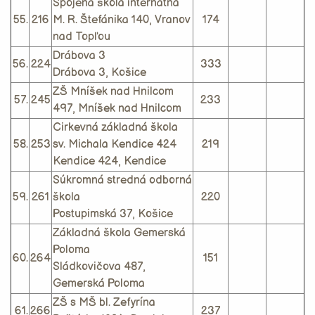
Spojená škola internátna
55.
216
M. R. Štefánika 140, Vranov
174
nad Topľou
Drábova 3
56.
224
333
Drábova 3, Košice
ZŠ Mníšek nad Hnilcom
57.
245
233
497, Mníšek nad Hnilcom
Cirkevná základná škola
58.
253
sv. Michala Kendice 424
219
Kendice 424, Kendice
Súkromná stredná odborná
59.
261
škola
220
Postupimská 37, Košice
Základná škola Gemerská
Poloma
60.
264
151
Sládkovičova 487,
Gemerská Poloma
ZŠ s MŠ bl. Zefyrína
61.
266
237