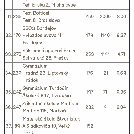
Tehliarska 2, Michalovce
Test Botticelli
31.
235
250
2000
8.00
Test 8, Bratislava
SSOŠ Bardejov
32.
170
Hviezdoslavova 11,
179
1140
6.37
Bardejov
Súkromná spojená škola
33.
270
253
1191
4.71
Solivarská 28, Prešov
Gymnázium
34.
239
Hradná 23, Liptovský
176
121
0.69
Hrádok
Gymnázium Tvrdošín
35.
242
197
71
0.36
Školská 837, Tvrdošín
Základná škola v Marhani
36.
247
232
9
0.04
Marhaň 115, Marhaň
Materská škola Štvorlístok
37.
89
A.Sládkoviča 10, Veľký
152
Šariš