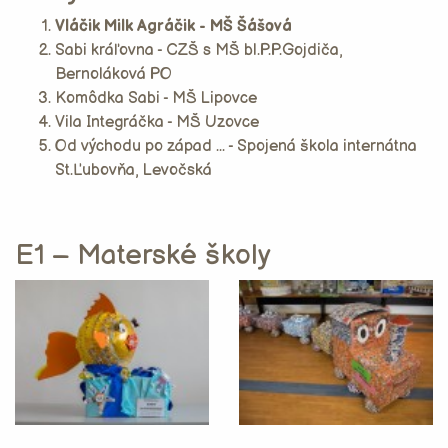
Vláčik Milk Agráčik - MŠ Šášová
Sabi kráľovna - CZŠ s MŠ bl.P.P.Gojdiča,
Bernoláková PO
Komôdka Sabi - MŠ Lipovce
Vila Integráčka - MŠ Uzovce
Od východu po západ ... - Spojená škola internátna
St.Ľubovňa, Levočská
E1 – Materské školy