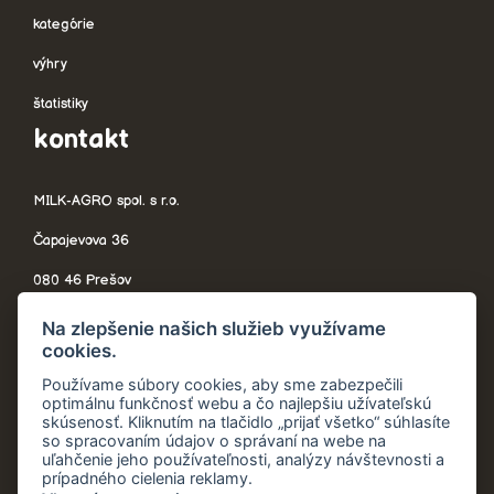
kategórie
výhry
štatistiky
kontakt
MILK-AGRO spol. s r.o.
Čapajevova 36
080 46 Prešov
Slovensko
Na zlepšenie našich služieb využívame
cookies.
Používame súbory cookies, aby sme zabezpečili
optimálnu funkčnosť webu a čo najlepšiu užívateľskú
telefón:
+421 908 705 544
skúsenosť. Kliknutím na tlačidlo „prijať všetko“ súhlasíte
so spracovaním údajov o správaní na webe na
recyklujavyhraj@milkagro.sk
uľahčenie jeho používateľnosti, analýzy návštevnosti a
prípadného cielenia reklamy.