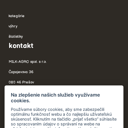
kategórie
výhry
štatistiky
kontakt
MILK-AGRO spol. s r.o.
Čapajevova 36
080 46 Prešov
Slovensko
Na zlepšenie našich služieb využívame
cookies.
Používame súbory cookies, aby sme zabezpečili
optimálnu funkčnosť webu a čo najlepšiu užívateľskú
telefón:
+421 908 705 544
skúsenosť. Kliknutím na tlačidlo „prijať všetko“ súhlasíte
so spracovaním údajov o správaní na webe na
recyklujavyhraj@milkagro.sk