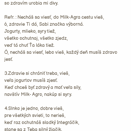
so zdravím urobia mi divy.
Refr. : Necháš sa viesť, do Milk-Agra cestu vieš,
ó, zdravie Ti dá, Sabi značka výborná.
Jogurty, mlieko, syry tiež,
všetko ochutnaj, všetko zjedz,
veď tá chuť Ťa láka tiež.
Ó, necháš sa viesť, lebo vieš, každý deň musíš zdravo
jesť.
3.Zdravie si chrániť treba, vieš,
veľa jogurtov musíš zjesť.
Keď chceš byť zdravý a mať veľa sily,
navštív Milk- Agro, nakúp si syry.
4.Slnko je jedno, dobre vieš,
pre všetkých svieti, to nerieš,
keď raz ochutnáš sladký Integráčik,
stane sa z Teba silný žiačik.