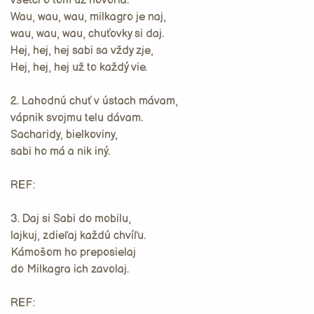
všetci o tom už hovoria.
Wau, wau, wau, milkagro je naj,
wau, wau, wau, chuťovky si daj.
Hej, hej, hej sabi sa vždy zje,
Hej, hej, hej už to každý vie.
2. Lahodnú chuť v ústach mávam,
vápnik svojmu telu dávam.
Sacharidy, bielkoviny,
sabi ho má a nik iný.
REF:
3. Daj si Sabi do mobilu,
lajkuj, zdieľaj každú chvíľu.
Kámošom ho preposielaj
do Milkagra ich zavolaj.
REF: