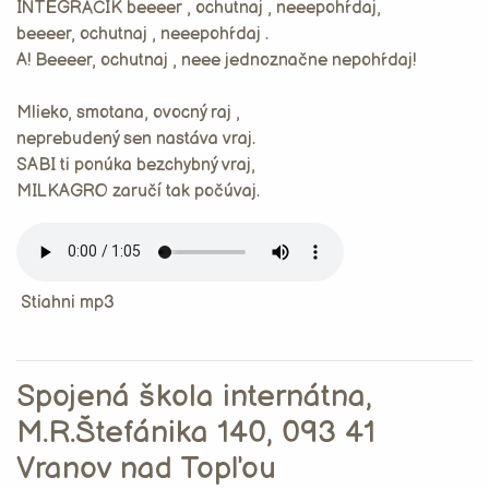
INTEGRÁČIK beeeer , ochutnaj , neeepohŕdaj,
beeeer, ochutnaj , neeepohŕdaj .
A! Beeeer, ochutnaj , neee jednoznačne nepohŕdaj!
Mlieko, smotana, ovocný raj ,
neprebudený sen nastáva vraj.
SABI ti ponúka bezchybný vraj,
MILKAGRO zaručí tak počúvaj.
Stiahni mp3
Spojená škola internátna,
M.R.Štefánika 140, 093 41
Vranov nad Topľou