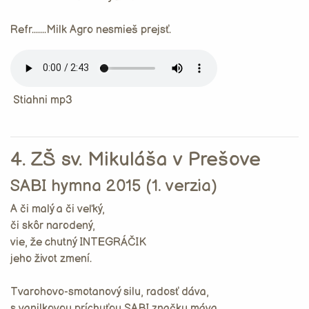
Refr.......Milk Agro nesmieš prejsť.
Stiahni mp3
4. ZŠ sv. Mikuláša v Prešove
SABI hymna 2015 (1. verzia)
A či malý a či veľký,
či skôr narodený,
vie, že chutný INTEGRÁČIK
jeho život zmení.
Tvarohovo-smotanový silu, radosť dáva,
s vanilkovou príchuťou SABI značku máva.