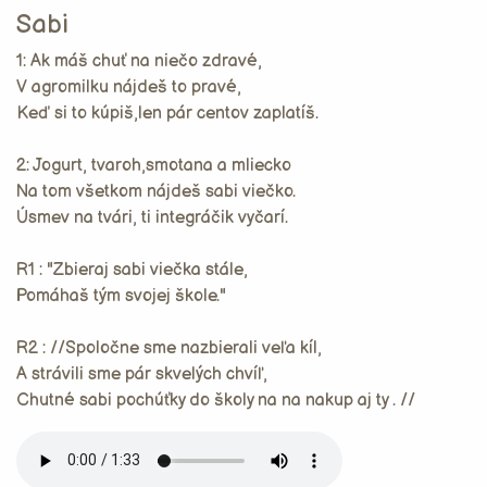
Sabi
1: Ak máš chuť na niečo zdravé,
V agromilku nájdeš to pravé,
Keď si to kúpiš,len pár centov zaplatíš.
2: Jogurt, tvaroh,smotana a mliecko
Na tom všetkom nájdeš sabi viečko.
Úsmev na tvári, ti integráčik vyčarí.
R1 : "Zbieraj sabi viečka stále,
Pomáhaš tým svojej škole."
R2 : //Spoločne sme nazbierali veľa kíl,
A strávili sme pár skvelých chvíľ,
Chutné sabi pochúťky do školy na na nakup aj ty . //