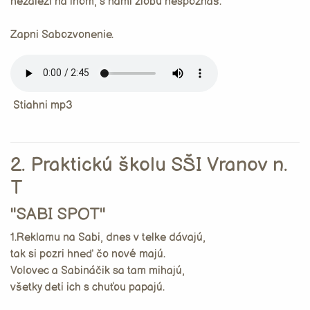
nezáleží na inom, s nami zlobu nespoznáš."
Zapni Sabozvonenie.
Stiahni mp3
2. Praktickú školu SŠI Vranov n.
T
"SABI SPOT"
1.Reklamu na Sabi, dnes v telke dávajú,
tak si pozri hneď čo nové majú.
Volovec a Sabináčik sa tam mihajú,
všetky deti ich s chuťou papajú.