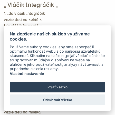
„ Vláčik Integráčik „
1. Ide vláčik Integráčik
vezie deti na koláčik.
Ide vláčik Integráčik
vezie detí na jogurt.
Na zlepšenie našich služieb využívame
cookies.
Rap: Sabi jogurt banánový, višňový aj kávový.
Používame súbory cookies, aby sme zabezpečili
Sabi jogurt čučoriedka, čokoláda, jablko.
optimálnu funkčnosť webu a čo najlepšiu užívateľskú
skúsenosť. Kliknutím na tlačidlo „prijať všetko“ súhlasíte
so spracovaním údajov o správaní na webe na
Ref: Hej, hej Agro – milk,
uľahčenie jeho používateľnosti, analýzy návštevnosti a
prípadného cielenia reklamy.
to sú tie najlepšie chute,
Vlastné nastavenie
Hej, hej Agro – milk,
to je ten najlepší cieľ.
Prijať všetko
2. Ide vláčik Integráčik,
vezie deti na koláčik.
Odmietnúť všetko
Ide vláčik Integráčik,
vezie detí na mlieko.