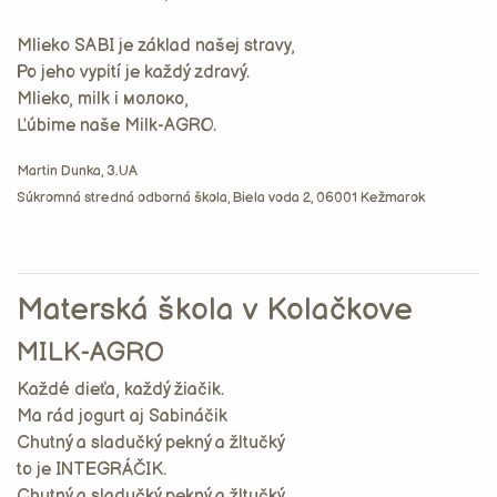
Mlieko SABI je základ našej stravy,
Po jeho vypití je každý zdravý.
Mlieko, milk i молоко,
Ľúbime naše Milk-AGRO.
Martin Dunka, 3.UA
Súkromná stredná odborná škola, Biela voda 2, 06001 Kežmarok
Materská škola v Kolačkove
MILK-AGRO
Každé dieťa, každý žiačik.
Ma rád jogurt aj Sabináčik
Chutný a sladučký pekný a žltučký
to je INTEGRÁČIK.
Chutný a sladučký pekný a žltučký