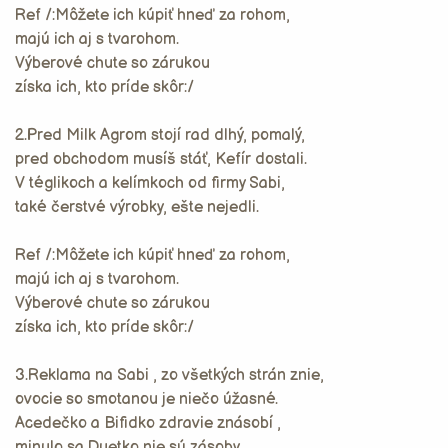
Ref /:Môžete ich kúpiť hneď za rohom,
majú ich aj s tvarohom.
Výberové chute so zárukou
získa ich, kto príde skôr:/
2.Pred Milk Agrom stojí rad dlhý, pomalý,
pred obchodom musíš stáť, Kefír dostali.
V téglikoch a kelímkoch od firmy Sabi,
také čerstvé výrobky, ešte nejedli.
Ref /:Môžete ich kúpiť hneď za rohom,
majú ich aj s tvarohom.
Výberové chute so zárukou
získa ich, kto príde skôr:/
3.Reklama na Sabi , zo všetkých strán znie,
ovocie so smotanou je niečo úžasné.
Acedečko a Bifidko zdravie znásobí ,
minulo sa Duetko nie sú zásoby.