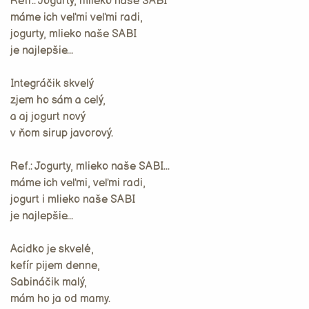
Refr.: Jogurty, mlieko naše SABI
máme ich veľmi veľmi radi,
jogurty, mlieko naše SABI
je najlepšie...
Integráčik skvelý
zjem ho sám a celý,
a aj jogurt nový
v ňom sirup javorový.
Ref.: Jogurty, mlieko naše SABI...
máme ich veľmi, veľmi radi,
jogurt i mlieko naše SABI
je najlepšie...
Acidko je skvelé,
kefír pijem denne,
Sabináčik malý,
mám ho ja od mamy.