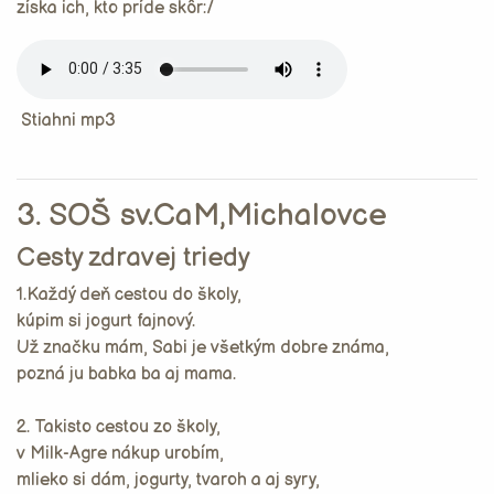
získa ich, kto príde skôr:/
Stiahni mp3
3. SOŠ sv.CaM,Michalovce
Cesty zdravej triedy
1.Každý deň cestou do školy,
kúpim si jogurt fajnový.
Už značku mám, Sabi je všetkým dobre známa,
pozná ju babka ba aj mama.
2. Takisto cestou zo školy,
v Milk-Agre nákup urobím,
mlieko si dám, jogurty, tvaroh a aj syry,