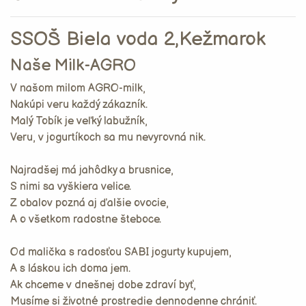
SSOŠ Biela voda 2,Kežmarok
Naše Milk-AGRO
V našom milom AGRO-milk,
Nakúpi veru každý zákazník.
Malý Tobík je veľký labužník,
Veru, v jogurtíkoch sa mu nevyrovná nik.
Najradšej má jahôdky a brusnice,
S nimi sa vyškiera velice.
Z obalov pozná aj ďalšie ovocie,
A o všetkom radostne šteboce.
Od malička s radosťou SABI jogurty kupujem,
A s láskou ich doma jem.
Ak chceme v dnešnej dobe zdraví byť,
Musíme si životné prostredie dennodenne chrániť.