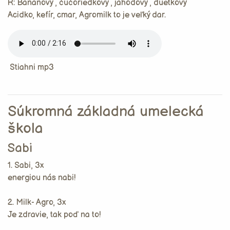
R: Bananový , čučoriedkový , jahodový , duetkový
Acidko, kefír, cmar, Agromilk to je veľký dar.
Stiahni mp3
Súkromná základná umelecká
škola
Sabi
1. Sabi, 3x
energiou nás nabi!
2. Milk- Agro, 3x
Je zdravie, tak poď na to!