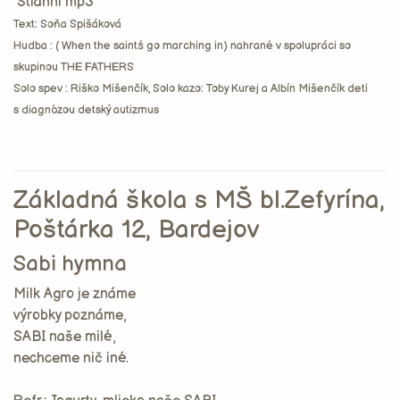
Stiahni mp3
Text: Soňa Spišáková
Hudba : ( When the saintś go marching in) nahrané v spolupráci so
skupinou THE FATHERS
Solo spev : Riško Mišenčík, Solo kazo: Toby Kurej a Albín Mišenčík deti
s diagnózou detský autizmus
Základná škola s MŠ bl.Zefyrína,
Poštárka 12, Bardejov
Sabi hymna
Milk Agro je známe
výrobky poznáme,
SABI naše milé,
nechceme nič iné.