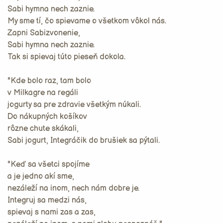
Sabi hymna nech zaznie.
My sme tí, čo spievame o všetkom vôkol nás.
Zapni Sabizvonenie,
Sabi hymna nech zaznie.
Tak si spievaj túto pieseň dokola.
"Kde bolo raz, tam bolo
v Milkagre na regáli
jogurty sa pre zdravie všetkým núkali.
Do nákupných košíkov
rôzne chute skákali,
Sabi jogurt, Integráčik do brušiek sa pýtali.
"Keď sa všetci spojíme
a je jedno akí sme,
nezáleží na inom, nech nám dobre je.
Integruj sa medzi nás,
spievaj s nami zas a zas,