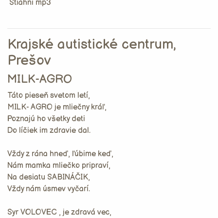
Stiahni mp3
Krajské autistické centrum,
Prešov
MILK-AGRO
Táto pieseň svetom letí,
MILK- AGRO je mliečny kráľ,
Poznajú ho všetky deti
Do líčiek im zdravie dal.
Vždy z rána hneď, ľúbime keď,
Nám mamka mliečko pripraví,
Na desiatu SABINÁČIK,
Vždy nám úsmev vyčarí.
Syr VOLOVEC , je zdravá vec,