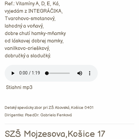
Ref.: Vitamíny A, D, E, Ká,
vyjedám z INTEGRÁČIKA,
Tvarohovo-smotanový,
lahodný a voňavý,
dobre chutí hamky-mňamky
od láskavej dobrej mamky,
vanilkovo-orieškový,
dobručký a sladučký.
Stiahni mp3
Detský spevácky zbor pri ZŠ Abovská, Košice 0401
Dirigentka: PaedDr. Gabriela Fenková
SZŠ Mojzesova,Košice 17