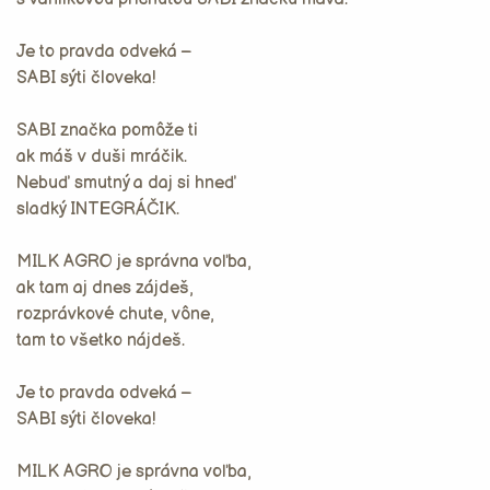
Je to pravda odveká –
SABI sýti človeka!
SABI značka pomôže ti
ak máš v duši mráčik.
Nebuď smutný a daj si hneď
sladký INTEGRÁČIK.
MILK AGRO je správna voľba,
ak tam aj dnes zájdeš,
rozprávkové chute, vône,
tam to všetko nájdeš.
Je to pravda odveká –
SABI sýti človeka!
MILK AGRO je správna voľba,