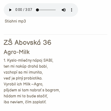
Stiahni mp3
ZŠ Abovská 36
Agro-Milk
1. Kyslo-mliečny nápoj SABI,
ten mi nakúp drahá babi,
vzchopí sa mi imunita,
veď je plný probiotika.
Vyrobil ich Milk –Agro,
pôjdem si tam nabrať s bagrom,
hádam mi to bude stačiť,
iba neviem, čím zaplatiť.