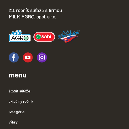
23. ročník súťaže s firmou
MILK-AGRO, spol. s.r.o.
menu
štatút súťaže
aktuálny ročník
kategórie
výhry