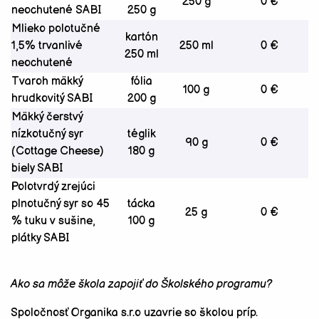
250 g
0 €
neochutené SABI
250 g
Mlieko polotučné
kartón
1,5% trvanlivé
250 ml
0 €
250 ml
neochutené
Tvaroh mäkký
fólia
100 g
0 €
hrudkovitý SABI
200 g
Mäkký čerstvý
nízkotučný syr
téglik
90 g
0 €
(Cottage Cheese)
180 g
biely SABI
Polotvrdý zrejúci
plnotučný syr so 45
tácka
25 g
0 €
% tuku v sušine,
100 g
plátky SABI
Ako sa môže škola zapojiť do Školského programu?
Spoločnosť Organika s.r.o uzavrie so školou príp.