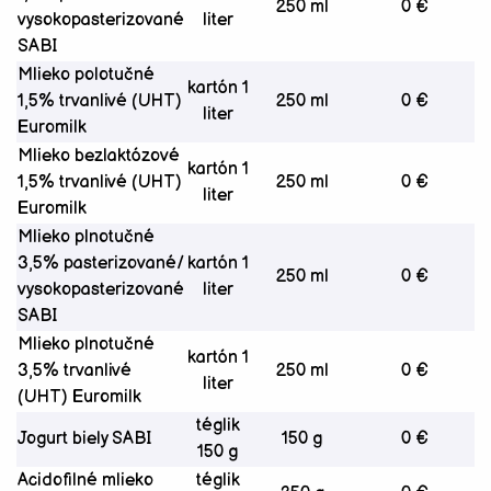
250 ml
0 €
vysokopasterizované
liter
SABI
Mlieko polotučné
kartón 1
1,5% trvanlivé (UHT)
250 ml
0 €
liter
Euromilk
Mlieko bezlaktózové
kartón 1
1,5% trvanlivé (UHT)
250 ml
0 €
liter
Euromilk
Mlieko plnotučné
3,5% pasterizované/
kartón 1
250 ml
0 €
vysokopasterizované
liter
SABI
Mlieko plnotučné
kartón 1
3,5% trvanlivé
250 ml
0 €
liter
(UHT) Euromilk
téglik
Jogurt biely SABI
150 g
0 €
150 g
Acidofilné mlieko
téglik