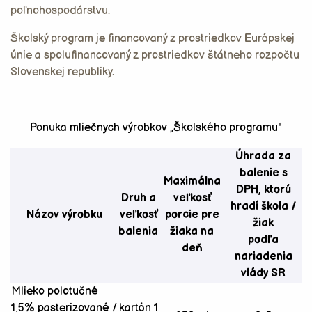
poľnohospodárstvu.
Školský program je financovaný z prostriedkov Európskej
únie a spolufinancovaný z prostriedkov štátneho rozpočtu
Slovenskej republiky.
Ponuka mliečnych výrobkov „Školského programu"
Úhrada za
balenie s
Maximálna
DPH, ktorú
Druh a
veľkosť
hradí škola /
Názov výrobku
veľkosť
porcie pre
žiak
balenia
žiaka na
podľa
deň
nariadenia
vlády SR
Mlieko polotučné
1,5% pasterizované /
kartón 1