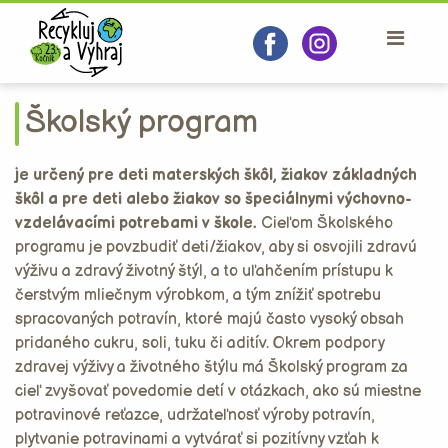
Školský program
je určený pre deti materských škôl, žiakov základných
škôl a pre deti alebo žiakov so špeciálnymi výchovno-
vzdelávacími potrebami v škole.
Cieľom Školského
programu je povzbudiť deti/žiakov, aby si osvojili zdravú
výživu a zdravý životný štýl, a to uľahčením prístupu k
čerstvým mliečnym výrobkom, a tým znížiť spotrebu
spracovaných potravín, ktoré majú často vysoký obsah
pridaného cukru, soli, tuku či aditív. Okrem podpory
zdravej výživy a životného štýlu má Školský program za
cieľ zvyšovať povedomie detí v otázkach, ako sú miestne
potravinové reťazce, udržateľnosť výroby potravín,
plytvanie potravinami a vytvárať si pozitívny vzťah k