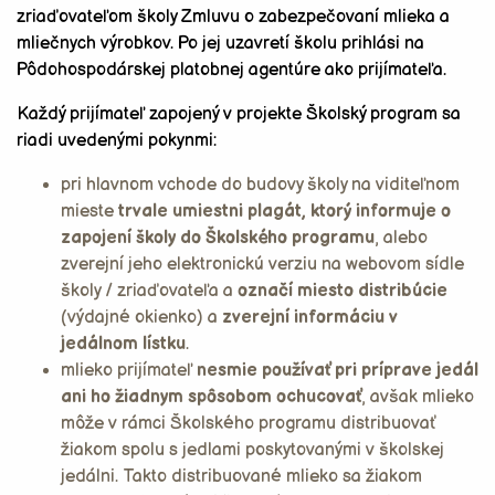
zriaďovateľom školy Zmluvu o zabezpečovaní mlieka a
mliečnych výrobkov. Po jej uzavretí školu prihlási na
Pôdohospodárskej platobnej agentúre ako prijímateľa.
Každý prijímateľ zapojený v projekte Školský program sa
riadi uvedenými pokynmi:
pri hlavnom vchode do budovy školy na viditeľnom
mieste
trvale umiestni plagát, ktorý informuje o
zapojení školy do Školského programu
, alebo
zverejní jeho elektronickú verziu na webovom sídle
školy / zriaďovateľa a
označí miesto distribúcie
(výdajné okienko) a
zverejní informáciu v
jedálnom lístku
.
mlieko prijímateľ
nesmie používať pri príprave jedál
ani ho žiadnym spôsobom ochucovať
, avšak mlieko
môže v rámci Školského programu distribuovať
žiakom spolu s jedlami poskytovanými v školskej
jedálni. Takto distribuované mlieko sa žiakom