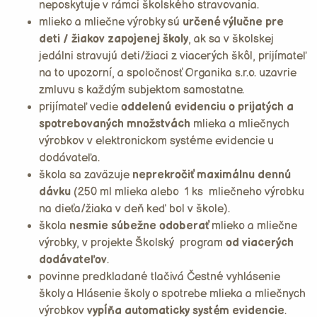
neposkytuje v rámci školského stravovania.
mlieko a mliečne výrobky sú
určené výlučne pre
deti / žiakov zapojenej školy
, ak sa v školskej
jedálni stravujú deti/žiaci z viacerých škôl, prijímateľ
na to upozorní, a spoločnosť Organika s.r.o. uzavrie
zmluvu s každým subjektom samostatne.
prijímateľ vedie
oddelenú evidenciu o prijatých a
spotrebovaných množstvách
mlieka a mliečnych
výrobkov v elektronickom systéme evidencie u
dodávateľa.
škola sa zaväzuje
neprekročiť maximálnu dennú
dávku
(250 ml mlieka alebo 1 ks mliečneho výrobku
na dieťa/žiaka v deň keď bol v škole).
škola
nesmie súbežne odoberať
mlieko a mliečne
výrobky, v projekte Školský program
od viacerých
dodávateľov
.
povinne predkladané tlačivá Čestné vyhlásenie
školy a Hlásenie školy o spotrebe mlieka a mliečnych
výrobkov
vypĺňa automaticky systém evidencie
.