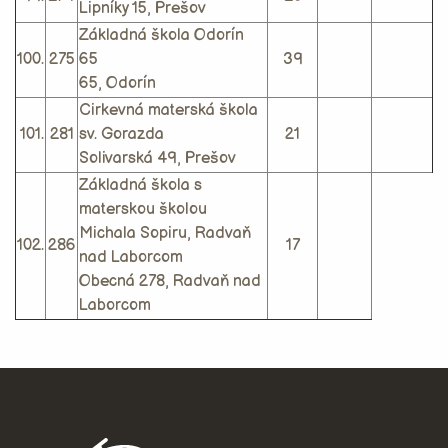
Lipníky 15, Prešov
Základná škola Odorín
100.
275
65
39
65, Odorín
Cirkevná materská škola
101.
281
sv. Gorazda
21
Solivarská 49, Prešov
Základná škola s
materskou školou
Michala Sopiru, Radvaň
102.
286
17
nad Laborcom
Obecná 278, Radvaň nad
Laborcom