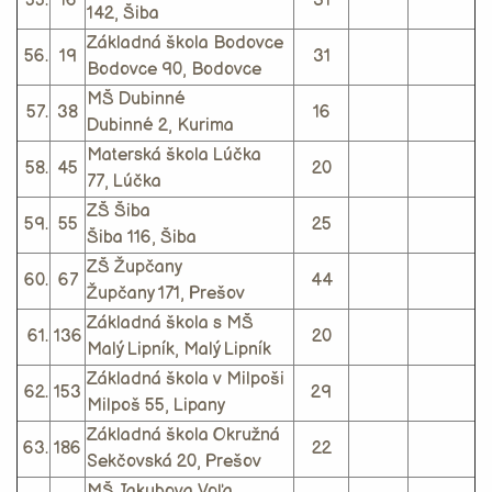
55.
16
31
142, Šiba
Základná škola Bodovce
56.
19
31
Bodovce 90, Bodovce
MŠ Dubinné
57.
38
16
Dubinné 2, Kurima
Materská škola Lúčka
58.
45
20
77, Lúčka
ZŠ Šiba
59.
55
25
Šiba 116, Šiba
ZŠ Župčany
60.
67
44
Župčany 171, Prešov
Základná škola s MŠ
61.
136
20
Malý Lipník, Malý Lipník
Základná škola v Milpoši
62.
153
29
Milpoš 55, Lipany
Základná škola Okružná
63.
186
22
Sekčovská 20, Prešov
MŠ Jakubova Voľa