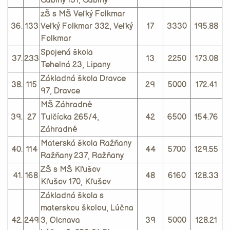
Čabiny 131, Čabiny
zŠ s MŠ Veľký Folkmar
36.
133
Veľký Folkmar 332, Veľký
17
3330
195.88
Folkmar
Spojená škola
37.
233
13
2250
173.08
Tehelná 23, Lipany
Základná škola Dravce
38.
115
29
5000
172.41
97, Dravce
MŠ Záhradné
39.
27
Tulčícka 265/4,
42
6500
154.76
Záhradné
Materská škola Ražňany
40.
114
44
5700
129.55
Ražňany 237, Ražňany
ZŠ s MŠ Kľušov
41.
168
48
6160
128.33
Kľušov 170, Kľušov
Základná škola s
materskou školou, Lúčna
42.
249
3, Olcnava
39
5000
128.21