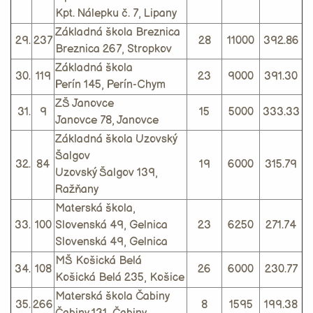
Kpt. Nálepku č. 7, Lipany
Základná škola Breznica
29.
237
28
11000
392.86
Breznica 267, Stropkov
Základná škola
30.
119
23
9000
391.30
Perín 145, Perín-Chym
ZŠ Janovce
31.
9
15
5000
333.33
Janovce 78, Janovce
Základná škola Uzovský
Šalgov
32.
84
19
6000
315.79
Uzovský Šalgov 139,
Ražňany
Materská škola,
33.
100
Slovenská 49, Gelnica
23
6250
271.74
Slovenská 49, Gelnica
MŠ Košická Belá
34.
108
26
6000
230.77
Košická Belá 235, Košice
Materská škola Čabiny
35.
266
8
1595
199.38