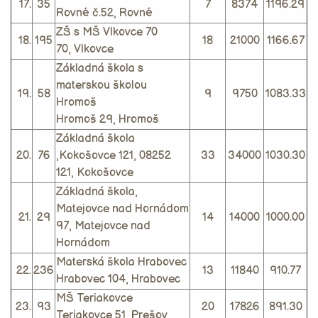
17.
35
7
8374
1196.29
Rovné č.52, Rovné
ZŠ s MŠ Vlkovce 70
18.
195
18
21000
1166.67
70, Vlkovce
Základná škola s
materskou školou
19.
58
9
9750
1083.33
Hromoš
Hromoš 29, Hromoš
Základná škola
20.
76
,Kokošovce 121, 08252
33
34000
1030.30
121, Kokošovce
Základná škola,
Matejovce nad Hornádom
21.
29
14
14000
1000.00
97, Matejovce nad
Hornádom
Materská škola Hrabovec
22.
236
13
11840
910.77
Hrabovec 104, Hrabovec
MŠ Teriakovce
23.
93
20
17826
891.30
Teriakovce 51, Prešov