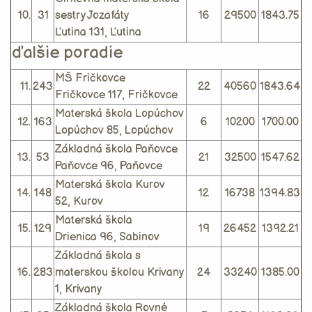
10.
31
sestry Jozafáty
16
29500
1843.75
Ľutina 131, Ľutina
ďalšie poradie
MŠ Fričkovce
11.
243
22
40560
1843.64
Fričkovce 117, Fričkovce
Materská škola Lopúchov
12.
163
6
10200
1700.00
Lopúchov 85, Lopúchov
Základná škola Paňovce
13.
53
21
32500
1547.62
Paňovce 96, Paňovce
Materská škola Kurov
14.
148
12
16738
1394.83
52, Kurov
Materská škola
15.
129
19
26452
1392.21
Drienica 96, Sabinov
Základná škola s
16.
283
materskou školou Krivany
24
33240
1385.00
1, Krivany
Základná škola Rovné