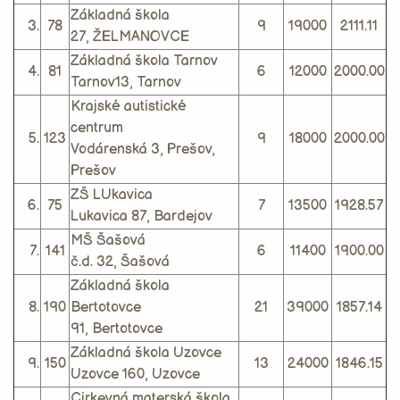
Základná škola
3.
78
9
19000
2111.11
27, ŽELMANOVCE
Základná škola Tarnov
4.
81
6
12000
2000.00
Tarnov13, Tarnov
Krajské autistické
centrum
5.
123
9
18000
2000.00
Vodárenská 3, Prešov,
Prešov
ZŠ LUkavica
6.
75
7
13500
1928.57
Lukavica 87, Bardejov
MŠ Šašová
7.
141
6
11400
1900.00
č.d. 32, Šašová
Základná škola
8.
190
Bertotovce
21
39000
1857.14
91, Bertotovce
Základná škola Uzovce
9.
150
13
24000
1846.15
Uzovce 160, Uzovce
Cirkevná materská škola