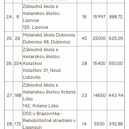
Základná škola s
materskou školou
24.
8
18
15997
888.72
Lipovce
125, Lipovce
Materská škola Dubovica
25.
26
40
25000
625.00
Dubovica 48, Dubovica
Základná škola s
materskou školou
26.
204
Kolačkov
28
15400
550.00
Kolačkov 31, Nová
Ľubovňa
Základná škola s
materskou školou Krásna
27.
188
33
14650
443.94
Lúka
142, Krásna Lúka
DSS v Brezovičke -
Rehabilitačné stredisko v
28.
172
14
5500
392.86
Lipanoch