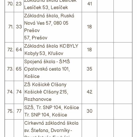
Základná škola Lesíček
70.
23
41
Lesíček 53, Lesíček
Základná škola, Ruská
Nová Ves 57, 080 05
71.
33
18
Prešov
57, Prešov
Základná škola KOBYLY
72.
64
18
Kobyly 53, Kľušov
Spojená škola - ŠMŠ
73.
65
Opatovská cesta 101,
35
Košice
ZŠ Košické Olšany
74.
74
Košické Olšany 215,
42
Rozhanovce
SZŠ, Tr. SNP 104, Košice
75.
77
30
Tr. SNP 104, Košice
Cirkevná základná škola
sv. Štefana, Dvorníky -