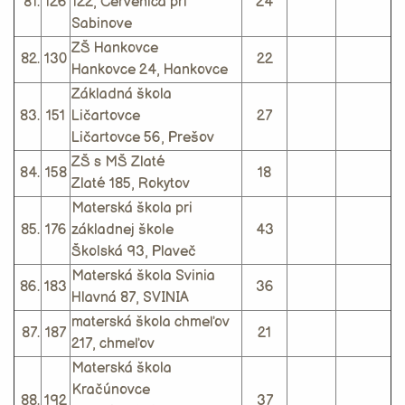
81.
126
122, Červenica pri
24
Sabinove
ZŠ Hankovce
82.
130
22
Hankovce 24, Hankovce
Základná škola
83.
151
Ličartovce
27
Ličartovce 56, Prešov
ZŠ s MŠ Zlaté
84.
158
18
Zlaté 185, Rokytov
Materská škola pri
85.
176
základnej škole
43
Školská 93, Plaveč
Materská škola Svinia
86.
183
36
Hlavná 87, SVINIA
materská škola chmeľov
87.
187
21
217, chmeľov
Materská škola
Kračúnovce
88.
192
37