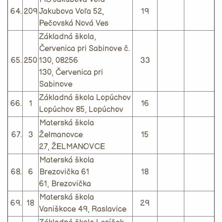
64.
209
Jakubova Voľa 52,
19
Pečovská Nová Ves
Základná škola,
Červenica pri Sabinove č.
65.
250
130, 08256
33
130, Červenica pri
Sabinove
Základná škola Lopúchov
66.
1
16
Lopúchov 85, Lopúchov
Materská škola
67.
3
Želmanovce
15
27, ŽELMANOVCE
Materská škola
68.
6
Brezovička 61
18
61, Brezovička
Materská škola
69.
18
29
Vaniškoce 49, Raslavice