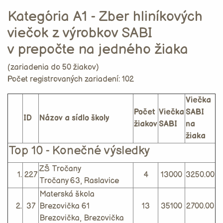
Kategória A1 - Zber hliníkových
viečok z výrobkov SABI
v prepočte na jedného žiaka
(zariadenia do 50 žiakov)
Počet registrovaných zariadení: 102
Viečka
Počet
Viečka
SABI
ID
Názov a sídlo školy
žiakov
SABI
na
žiaka
Top 10 - Konečné výsledky
ZŠ Tročany
1.
227
4
13000
3250.00
Tročany 63, Raslavice
Materská škola
2.
37
Brezovička 61
13
35100
2700.00
Brezovička, Brezovička