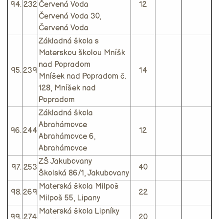
94.
232
Červená Voda
12
Červená Voda 30,
Červená Voda
Základná škola s
Materskou školou Mníšk
nad Popradom
95.
239
14
Mníšek nad Popradom č.
128, Mníšek nad
Popradom
Základná škola
Abrahámovce
96.
244
12
Abrahámovce 6,
Abrahámovce
ZŠ Jakubovany
97.
253
40
Školská 86/1, Jakubovany
Materská škola Milpoš
98.
269
22
Milpoš 55, Lipany
Materská škola Lipníky
99.
274
20