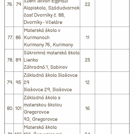
Szent István Egyházi
76.
79
22
Alapiskola, Szádudvarnok
časť Dvorníky č. 88,
Dvorníky - Včeláre
Materská škola v
77.
86
Kurimanoch
11
Kurimany 76, Kurimany
Súkromná materská škola
78.
89
Lienka
25
Záhradná 1, Sabinov
Základná škola Iliašovce
79.
95
29
12
Iliašovce 29, Iliašovce
Základná škola s
materskou školou
80.
101
16
Gregorovce
93, Gregorovce
Materská škola