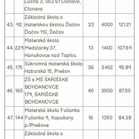
Lúčna 3, 053 61 Olcnava,
Olcnava
Základná škola s
43.
92
materskou školou Ďačov
33
4000
121.21
Ďačov 110, Ďačov
Materská škola
44.
229
Medzianky 37,
13
1400
107.69
Hanušovce nad Topľou
Súkromná materská škola
45.
175
36
3452
95.89
Haburská 15, Prešov
ZŚ s MŚ ŚARIŚSKE
BOHDANOVCE
46.
165
40
3500
87.50
179, ŚARIŚSKE
BOHDANOVCE
Materská škola Fulianka
47.
144
Fulianka 9, Kapušany
16
1350
84.38
p./Prešove
Základná škola s