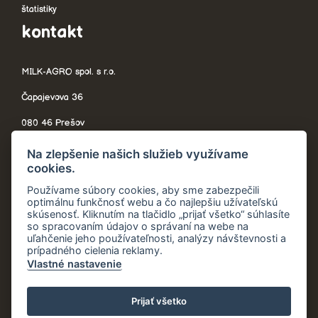
štatistiky
kontakt
MILK-AGRO spol. s r.o.
Čapajevova 36
080 46 Prešov
Slovensko
Na zlepšenie našich služieb využívame
cookies.
Používame súbory cookies, aby sme zabezpečili
optimálnu funkčnosť webu a čo najlepšiu užívateľskú
telefón:
+421 908 705 544
skúsenosť. Kliknutím na tlačidlo „prijať všetko“ súhlasíte
so spracovaním údajov o správaní na webe na
recyklujavyhraj@milkagro.sk
uľahčenie jeho používateľnosti, analýzy návštevnosti a
prípadného cielenia reklamy.
Vlastné nastavenie
© 2020 – 2026 Milk-Agro spol. s.r.o. |
Ochrana osobných údajov
Prijať všetko
|
Všeobecné vyhlásenie