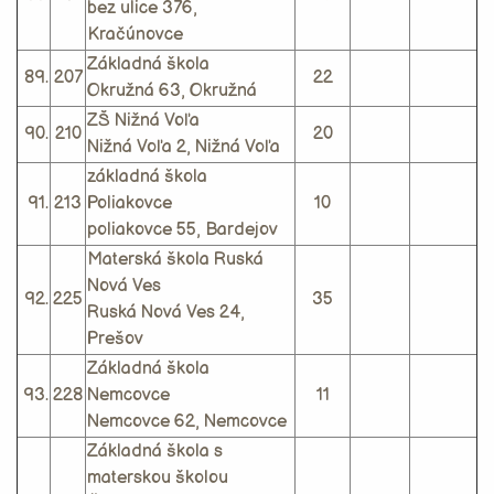
bez ulice 376,
Kračúnovce
Základná škola
89.
207
22
Okružná 63, Okružná
ZŠ Nižná Voľa
90.
210
20
Nižná Voľa 2, Nižná Voľa
základná škola
91.
213
Poliakovce
10
poliakovce 55, Bardejov
Materská škola Ruská
Nová Ves
92.
225
35
Ruská Nová Ves 24,
Prešov
Základná škola
93.
228
Nemcovce
11
Nemcovce 62, Nemcovce
Základná škola s
materskou školou