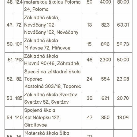
48.
124
materskou školou Poloma
50
4000
80.00
24, Poloma
Základná škola,
49.
72
Nováčany 102
13
823
63.31
Nováčany 102, Nováčany
Základná škola
50.
109
15
896
59.73
Miňovce 72, Miňovce
Základná škola
51.
193
46
2300
50.00
Hlavná 90/46, Záhradné
Špeciálna základná škola
52.
82
Toporec
24
554
23.08
Kostolná 303/18, Toporec
Základná škola Sveržov
53.
185
30
621
20.70
Sveržov 52, Sveržov
Spojená škola
54.
140
Kpt.Nálepku 122,
47
850
18.09
Giraltovce
Materská škola Šiba