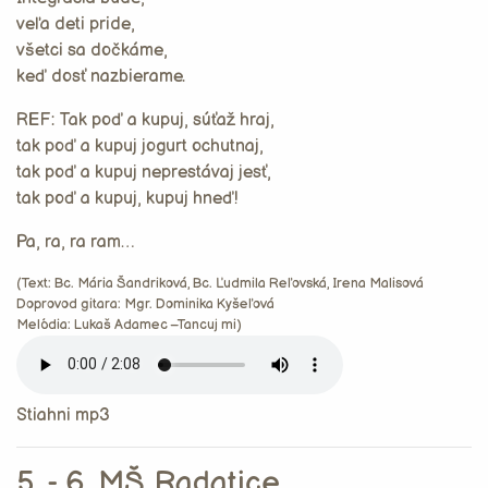
veľa deti pride,
všetci sa dočkáme,
keď dosť nazbierame.
REF: Tak poď a kupuj, súťaž hraj,
tak poď a kupuj jogurt ochutnaj,
tak poď a kupuj neprestávaj jesť,
tak poď a kupuj, kupuj hneď!
Pa, ra, ra ram…
(Text: Bc. Mária Šandriková, Bc. Ľudmila Reľovská, Irena Malisová
Doprovod gitara: Mgr. Dominika Kyšeľová
Melódia: Lukaš Adamec –Tancuj mi)
Stiahni mp3
5. - 6. MŠ Radatice