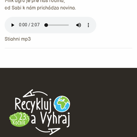
Milk agro je pre nás rodina,
od Sabi k nám prichádza novina.
Stiahni mp3