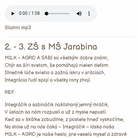
Stiahni mp3
2. - 3. ZŠ s MŠ Jarabina
MILK – AGRO A SABI sú všetkým dobre známi,
Chýr sa šíri svetom, že pomáhajú nielen deťom.
Slnečné lúče svietia a zažnú iskru v srdciach,
Integrácia ľudí spojí a všetky rany zhojí.
REF:
Integráčik a sabináčik našľahaný jemný mráčik,
V ústach sa nám rozpustí a už z mysle nepustí.
Keď sa v škôlke zobudíme, z postele hneď vyskočíme,
Na stole už na nás čaká – Integráčik – láska naša.
MILK – AGRO je naše heslo, pre veselú myseľ a zdravé