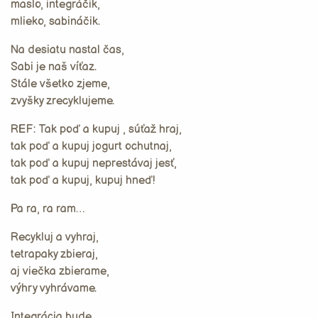
maslo, integráčik,
mlieko, sabináčik.
Na desiatu nastal čas,
Sabi je naš víťaz.
Stále všetko zjeme,
zvyšky zrecyklujeme.
REF: Tak poď a kupuj , súťaž hraj,
tak poď a kupuj jogurt ochutnaj,
tak poď a kupuj neprestávaj jesť,
tak poď a kupuj, kupuj hneď!
Pa ra, ra ram…
Recykluj a vyhraj,
tetrapaky zbieraj,
aj viečka zbierame,
výhry vyhrávame.
Integrácia bude,