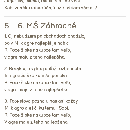
Jogurtíky, mlieka, maslá a či iné veci.
Sabi značku odporúčajú už /:hádam všetci.:/
5. - 6. MŠ Záhradné
1. Oj nebudzem po obchodoch chodzic,
bo v Milk agre najlepši je nabic
R: Poce šicke nakupce tam veľo,
v agre maju z teho najlepšho.
2. Recykluj a vyhraj suťaž rozbehnuta,
Integracia školkom še ponuka.
R: Poce šicke nakupce tam veľo,
v agre maju z teho najlepšeho.
3. Tote slova pozna u nas asi každy,
Milk agro a ešči ku temu i Sabi.
R: Poce šicke nakupce tam veľo,
V agre maju z teho najlepšeho.