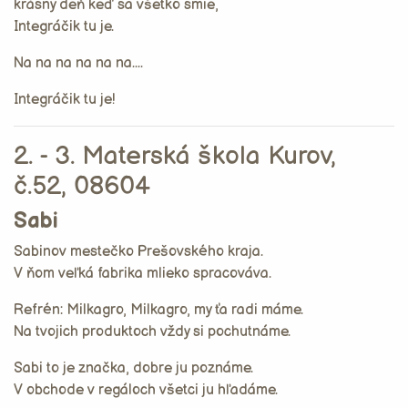
krásny deň keď sa všetko smie,
Integráčik tu je.
Na na na na na na....
Integráčik tu je!
2. - 3. Materská škola Kurov,
č.52, 08604
Sabi
Sabinov mestečko Prešovského kraja.
V ňom veľká fabrika mlieko spracováva.
Refrén: Milkagro, Milkagro, my ťa radi máme.
Na tvojich produktoch vždy si pochutnáme.
Sabi to je značka, dobre ju poznáme.
V obchode v regáloch všetci ju hľadáme.