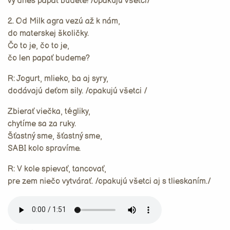
vy dnes papať budete! /opakujú všetci/
2. Od Milk agra vezú až k nám,
do materskej školičky.
Čo to je, čo to je,
čo len papať budeme?
R: Jogurt, mlieko, ba aj syry,
dodávajú deťom sily. /opakujú všetci /
Zbierať viečka, tégliky,
chytíme sa za ruky.
Šťastný sme, šťastný sme,
SABI kolo spravíme.
R: V kole spievať, tancovať,
pre zem niečo vytvárať. /opakujú všetci aj s tlieskaním./