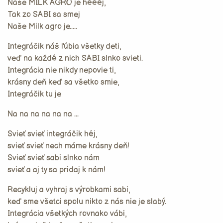
Naše MILK AGRO je héééj,
Tak zo SABI sa smej
Naše Milk agro je.....
Integráčik náš ľúbia všetky deti,
veď na každé z nich SABI slnko svieti.
Integrácia nie nikdy nepovie ti,
krásny deň keď sa všetko smie,
Integráčik tu je
Na na na na na na ...
Svieť svieť integráčik héj,
svieť svieť nech máme krásny deň!
Svieť svieť sabi slnko nám
svieť a aj ty sa pridaj k nám!
Recykluj a vyhraj s výrobkami sabi,
keď sme všetci spolu nikto z nás nie je slabý.
Integrácia všetkých rovnako vábi,