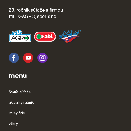
23. ročník súťaže s firmou
MILK-AGRO, spol. s.r.o.
menu
štatút súťaže
aktuálny ročník
kategórie
výhry