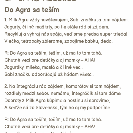
Do Agra sa teším
1. Milk Agro vždy navštevujem, Sabi značku ja tam nájdem.
Jogurty, či iné maškrty, po tie stále rád si zájdem.
Recykluj a vyhraj nás spája, veď sme predsa super trieda!
Viečka, tetrapaky zbierame, zapojíme babku, deda.
R: Do Agra sa teším, teším, už ma to tam ťahá.
Chutné veci pre detičky a aj mamky – AHA!
Jogurtíky, mlieka, maslá a či iné veci.
Sabi značku odporúčajú už hádam všetci.
2. Na Integráciu rád zájdem, kamarátov si tam nájdem,
rozdiely medzi sebou nemáme, Integráčik si tam dáme.
Dobroty z Milk Agra kúpime a hostinu si spravíme,
A keďže sú zo Slovenska, tým ho aj my podporíme.
R: Do Agra sa teším, teším, už ma to tam ťahá.
Chutné veci pre detičky a aj mamky – AHA!