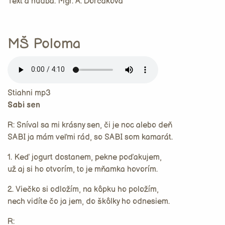
Text a hudba: Mgr. A. Dorčáková
MŠ Poloma
Stiahni mp3
Sabi sen
R: Sníval sa mi krásny sen, či je noc alebo deň
SABI ja mám veľmi rád, so SABI som kamarát.
1. Keď jogurt dostanem, pekne poďakujem,
už aj si ho otvorím, to je mňamka hovorím.
2. Viečko si odložím, na kôpku ho položím,
nech vidíte čo ja jem, do škôlky ho odnesiem.
R: