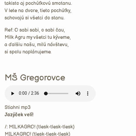
takisto aj pochúťkovú smotanu.
V lete na dvore, tieto pochúťky,
schovajú si všetci do stanu.
Ref: O sabi sabi, o sabi čau,
Milk Agru my všetci tu kýveme,
a ďalšiu našu, milú návštevu,
si spolu naplánujeme.
MŠ Gregorovce
Stiahni mp3
Jazýček velí!
/: MILKAGRO! (tlesk-tlesk-tlesk)
MILKAGRO! (tlesk-tlesk-tlesk)