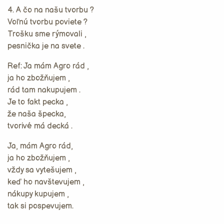
4. A čo na našu tvorbu ?
Voľnú tvorbu poviete ?
Trošku sme rýmovali ,
pesnička je na svete .
Ref: Ja mám Agro rád ,
ja ho zbožňujem ,
rád tam nakupujem .
Je to fakt pecka ,
že naša špecka,
tvorivé má decká .
Ja, mám Agro rád,
ja ho zbožňujem ,
vždy sa vytešujem ,
keď ho navštevujem ,
nákupy kupujem ,
tak si pospevujem.