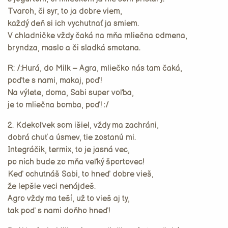
Tvaroh, či syr, to ja dobre viem,
každý deň si ich vychutnať ja smiem.
V chladničke vždy čaká na mňa mliečna odmena,
bryndza, maslo a či sladká smotana.
R: /:Hurá, do Milk – Agra, mliečko nás tam čaká,
poďte s nami, makaj, poď!
Na výlete, doma, Sabi super voľba,
je to mliečna bomba, poď! :/
2. Kdekoľvek som išiel, vždy ma zachráni,
dobrá chuť a úsmev, tie zostanú mi.
Integráčik, termix, to je jasná vec,
po nich bude zo mňa veľký športovec!
Keď ochutnáš Sabi, to hneď dobre vieš,
že lepšie veci nenájdeš.
Agro vždy ma teší, už to vieš aj ty,
tak poď s nami doňho hneď!