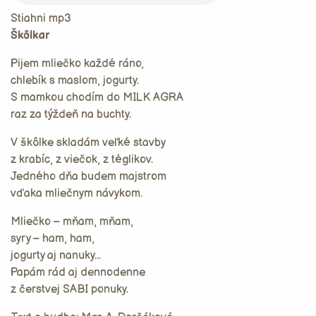
Stiahni mp3
Škôlkar
Pijem mliečko každé ráno,
chlebík s maslom, jogurty.
S mamkou chodím do MILK AGRA
raz za týždeň na buchty.
V škôlke skladám veľké stavby
z krabíc, z viečok, z téglikov.
Jedného dňa budem majstrom
vďaka mliečnym návykom.
Mliečko – mňam, mňam,
syry – ham, ham,
jogurty aj nanuky...
Papám rád aj dennodenne
z čerstvej SABI ponuky.