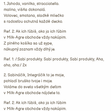
1. Jahoda, vanilka, stracciatella.
malina, višňa dokonalá.
Volovec, smotana, sladké mliečko
s radosťou ochutná každé decko.
Ref. 2: Ak ich ľúbiš, ako ja ich ľúbim
v Milk-Agre obchode vždy nakúpim.
Z plného košíka sa už sype,
nákupný zoznam vždy dlhý je.
Ref. 1: /:Sabi produkty. Sabi produkty, Sabi produkty, Aha,
aha, aha:/ 2x
2. Sabináčik, Integráčik to je moje,
pohladí bruško tvoje i moje.
Voláme do sveta všetkým deťom
v Milk-Agre obchode nájdete to.
Ref. 2: Ak ich ľúbiš, ako ja ich ľúbim
v Milk-Agre obchode vždy nakúpim.