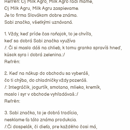
Refrén: Oj Milk Agro, Milk Agro radi máme,
Oj Milk Agru, Milk Agru zaspievame.
Je to firma Slovákom dobre známa.
Sabi značka, všetkými uznávaná.
1. Vždy, keď príde čas raňajok, to je chvíľa,
keď sa dobrá Sabi značka využíva
/: Či si maslo dáš na chlieb, k tomu granko spravíš hneď,
kúsok syra i dobrá zelenina.:/
Refrén:
2. Keď na nákup do obchodu sa vyberáš,
čo ti chýba, do chladničky vždy pozeráš.
/: Integráčik, jogurtík, smotana, mlieko, kremík,
maslo i syr v obchode vyhľadávaš.:/
Refrén:
3. Sabi značka, to je dobrá tradícia,
nesklame ťa táto známa produkcia.
/:Či dospelák, či dieťa, pre každého čosi má,