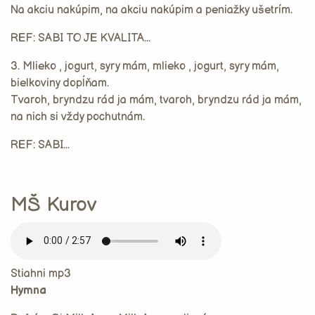
Na akciu nakúpim, na akciu nakúpim a peniažky ušetrím.
REF: SABI TO JE KVALITA...
3. Mlieko , jogurt, syry mám, mlieko , jogurt, syry mám,
bielkoviny dopĺňam.
Tvaroh, bryndzu rád ja mám, tvaroh, bryndzu rád ja mám,
na nich si vždy pochutnám.
REF: SABI...
MŠ Kurov
Stiahni mp3
Hymna