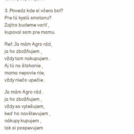
3. Povedz kde si včera bol?
Pre tú kyslú smotanu?
Zajtra budeme variť ,
kupoval som pre mamu.
Ref: Ja mám Agro rád,
ja ho zbožňujem ,
vždy tam nakupujem .
Aj tú na šľahanie ,
mama nepovie nie,
vždy niečo upečie .
Ja mám Agro rád .
ja ho zbožňujem ,
vždy sa vytešujem,
keď ho navštevujem ,
nákupy kupujem ,
tak si pospevujem