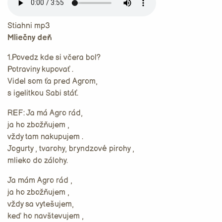
Stiahni mp3
Mliečny deň
1.Povedz kde si včera bol?
Potraviny kupovať .
Videl som ťa pred Agrom,
s igelitkou Sabi stáť.
REF: Ja má Agro rád,
ja ho zbožňujem ,
vždy tam nakupujem .
Jogurty , tvarohy, bryndzové pirohy ,
mlieko do zálohy.
Ja mám Agro rád ,
ja ho zbožňujem ,
vždy sa vytešujem,
keď ho navštevujem ,