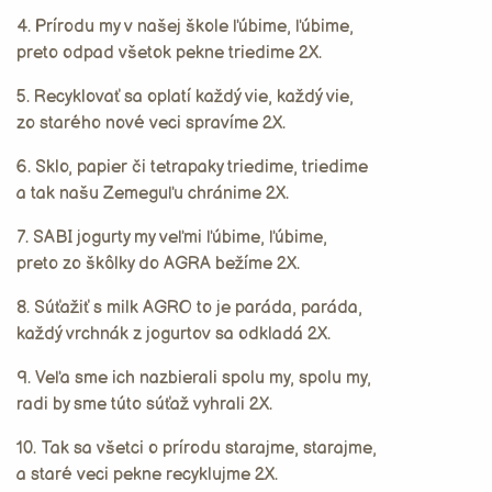
4. Prírodu my v našej škole ľúbime, ľúbime,
preto odpad všetok pekne triedime 2X.
5. Recyklovať sa oplatí každý vie, každý vie,
zo starého nové veci spravíme 2X.
6. Sklo, papier či tetrapaky triedime, triedime
a tak našu Zemeguľu chránime 2X.
7. SABI jogurty my veľmi ľúbime, ľúbime,
preto zo škôlky do AGRA bežíme 2X.
8. Súťažiť s milk AGRO to je paráda, paráda,
každý vrchnák z jogurtov sa odkladá 2X.
9. Veľa sme ich nazbierali spolu my, spolu my,
radi by sme túto súťaž vyhrali 2X.
10. Tak sa všetci o prírodu starajme, starajme,
a staré veci pekne recyklujme 2X.