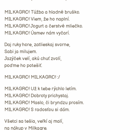
MILKAGRO! Túžba a hladné bruško.
MILKAGRO! Viem, že ho naplní.
MILKAGRO! Jogurt a čerstvé mliečko.
MILKAGRO! Úsmev nám vyčarí.
Daj ruky hore, zatlieskaj svorne,
Sabi ja milujem.
Jazýček velí, akú chuť zvolí,
poďme ho potešiť.
MILKAGRO! MILKAGRO! :/
MILKAGRO! Už k tebe rýchlo letím.
MILKAGRO! Dobroty prichystaj.
MILKAGRO! Maslo, či bryndzu prosím.
MILKAGRO! S radosťou si dám.
Všetci sa tešia, veľkí aj malí,
na nákup v Milkagre.