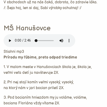
V obchodoch už na nás čaká, dobrota, čo zdravie láka.
/: Šeja hoj, len si daj, Sabi výrobky ochutnaj! :/
MŠ Hanušovce
Stiahni mp3
Prírodu my ľúbime, preto odpad triedime
1. V malom meste v Hanušovciach škola je, škola je,
veľmi veľa detí ju navštevuje 2X.
2. Pri nej stojí komín veľmi vysoký, vysoký,
na ktorý nám v jari bocian priletí 2X.
3. Pod bocianím hniezdom my ju voláme, voláme,
bociana Floriána vždy vítame 2X.