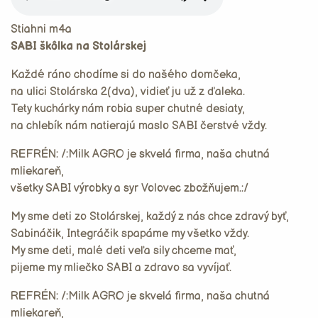
Stiahni m4a
SABI škôlka na Stolárskej
Každé ráno chodíme si do našého domčeka,
na ulici Stolárska 2(dva), vidieť ju už z ďaleka.
Tety kuchárky nám robia super chutné desiaty,
na chlebík nám natierajú maslo SABI čerstvé vždy.
REFRÉN: /:Milk AGRO je skvelá firma, naša chutná
mliekareň,
všetky SABI výrobky a syr Volovec zbožňujem.:/
My sme deti zo Stolárskej, každý z nás chce zdravý byť,
Sabináčik, Integráčik spapáme my všetko vždy.
My sme deti, malé deti veľa sily chceme mať,
pijeme my mliečko SABI a zdravo sa vyvíjať.
REFRÉN: /:Milk AGRO je skvelá firma, naša chutná
mliekareň,