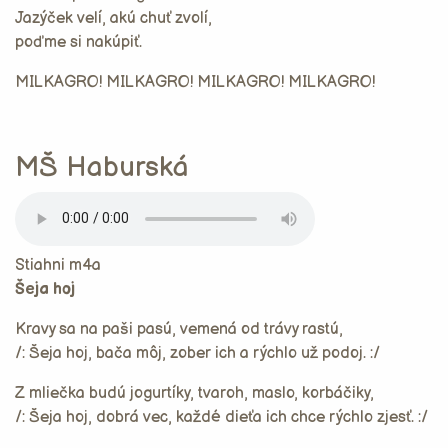
Jazýček velí, akú chuť zvolí,
poďme si nakúpiť.
MILKAGRO! MILKAGRO! MILKAGRO! MILKAGRO!
MŠ Haburská
Stiahni m4a
Šeja hoj
Kravy sa na paši pasú, vemená od trávy rastú,
/: Šeja hoj, bača môj, zober ich a rýchlo už podoj. :/
Z mliečka budú jogurtíky, tvaroh, maslo, korbáčiky,
/: Šeja hoj, dobrá vec, každé dieťa ich chce rýchlo zjesť. :/