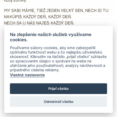
vždy zdravý.
MY SABI MÁME, TIEŽ JEDEN VEĽKÝ SEN, NECH SI TU
NAKÚPIŠ KAŽDÝ DEŇ, KAŽDÝ DEŇ.
NECH SA U NÁS NAJEŠ KAŽDÝ DEŇ.
R:
Na zlepšenie našich služieb využívame
cookies.
1. a 2. sloha
Používame súbory cookies, aby sme zabezpečili
optimálnu funkčnosť webu a čo najlepšiu užívateľskú
R:
skúsenosť. Kliknutím na tlačidlo „prijať všetko“ súhlasíte
so spracovaním údajov o správaní na webe na
uľahčenie jeho používateľnosti, analýzy návštevnosti a
prípadného cielenia reklamy.
Vlastné nastavenie
MŠ Svinia
Prijať všetko
Odmietnúť všetko
Stiahni wav
V našej škôlke