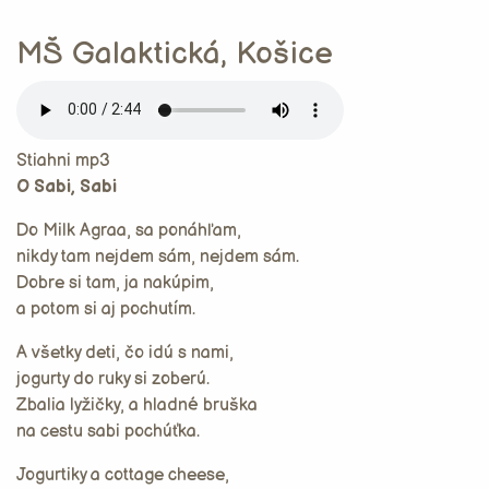
MŠ Galaktická, Košice
Stiahni mp3
O Sabi, Sabi
Do Milk Agraa, sa ponáhľam,
nikdy tam nejdem sám, nejdem sám.
Dobre si tam, ja nakúpim,
a potom si aj pochutím.
A všetky deti, čo idú s nami,
jogurty do ruky si zoberú.
Zbalia lyžičky, a hladné bruška
na cestu sabi pochúťka.
Jogurtiky a cottage cheese,