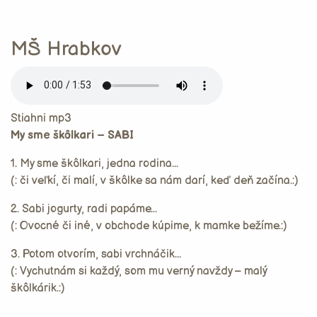
MŠ Hrabkov
Stiahni mp3
My sme škôlkari – SABI
1. My sme škôlkari, jedna rodina...
(: či veľkí, či malí, v škôlke sa nám darí, keď deň začína.:)
2. Sabi jogurty, radi papáme...
(: Ovocné či iné, v obchode kúpime, k mamke bežíme.:)
3. Potom otvorím, sabi vrchnáčik...
(: Vychutnám si každý, som mu verný navždy – malý
škôlkárik.:)