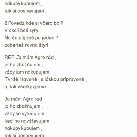
nákupy kupujem ,
tak si pospevujem .
2.Povedz kde si včera bol?
V akcii boli syry.
Na čo pôjdeš po jeden ?
zoberieš rovno štyri .
REF: Ja mám Agro rád ,
ja ho zbožňujem ,
vždy tam nakupujem .
Tvrdé i tavené , s láskou pripravené ,
aj tak všetky zjeme.
Ja mám Agro rád ,
ja ho zbožňujem ,
vždy sa vytešujem,
keď ho navštevujem ,
nákupy kupujem ,
tak si pospevujem .