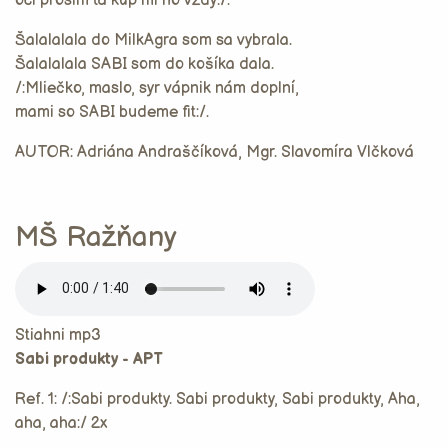
oci prosím ťa kúp mi ho vždy:/.
Šalalalala do MilkAgra som sa vybrala.
Šalalalala SABI som do košíka dala.
/:Mliečko, maslo, syr vápnik nám doplní,
mami so SABI budeme fit:/.
AUTOR: Adriána Andraščíková, Mgr. Slavomíra Vlčková
MŠ Ražňany
Stiahni mp3
Sabi produkty - APT
Ref. 1: /:Sabi produkty. Sabi produkty, Sabi produkty, Aha,
aha, aha:/ 2x