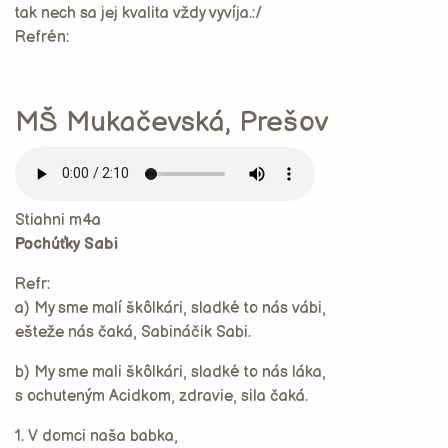
tak nech sa jej kvalita vždy vyvíja.:/
Refrén:
MŠ Mukačevská, Prešov
Stiahni m4a
Pochúťky Sabi
Refr:
a) My sme malí škôlkári, sladké to nás vábi,
ešteže nás čaká, Sabináčik Sabi.
b) My sme mali škôlkári, sladké to nás láka,
s ochuteným Acidkom, zdravie, sila čaká.
1. V domci naša babka,