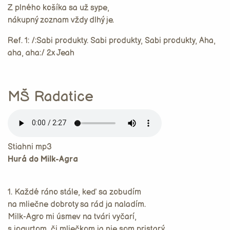
Z plného košíka sa už sype,
nákupný zoznam vždy dlhý je.
Ref. 1: /:Sabi produkty. Sabi produkty, Sabi produkty, Aha,
aha, aha:/ 2x Jeah
MŠ Radatice
Stiahni mp3
Hurá do Milk-Agra
1. Každé ráno stále, keď sa zobudím
na mliečne dobroty sa rád ja naladím.
Milk-Agro mi úsmev na tvári vyčarí,
s jogurtom, či mliečkom ja nie som pristarý.