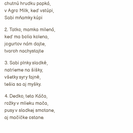
chutnú hrudku papká,
v Agro Milk, keď vstúpi,
Sabi mňamky kúpi
2. Tatko, mamka milená,
keď ma bolia kolena,
jogurtov nám dajte,
tvaroh nachystajte
3. Sabi plnky sladké,
natrieme na šišky,
všetky syry fajné,
tešia sa aj myšky.
4. Dedko, teta Káča,
rožky v mlieku mača,
pusy v sladkej smotane,
aj mačičke ostane.