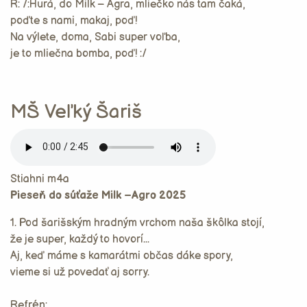
R: /:Hurá, do Milk – Agra, mliečko nás tam čaká,
poďte s nami, makaj, poď!
Na výlete, doma, Sabi super voľba,
je to mliečna bomba, poď! :/
MŠ Veľký Šariš
Stiahni m4a
Pieseň do súťaže Milk –Agro 2025
1. Pod šarišským hradným vrchom naša škôlka stojí,
že je super, každý to hovorí...
Aj, keď máme s kamarátmi občas dáke spory,
vieme si už povedať aj sorry.
Refrén: