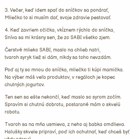
3. Večer, keď idem spať do sníčkov sa ponárať,
Mliečko to si musím dať, svoje zdravie pestovať.
4. Keď zavriem očička, vkĺznem rýchlo do sníčka,
Sníva sa mi krásny sen, že zo SABI všetko zjem.
Čerstvé mlieko SABI, maslo na chlieb natri,
tvaroh syryk tiež si dám, nikdy sa toho nevzdám.
Poď aj ty so mnou do sníčka, mliečko ti kúpi mamička.
Na výber máš veľa produktov, v regáloch je kopec
chutných jogurtov.
Ten sen sa ešte nekončí, keď maslo so syrom zočím.
Spravím si chutnú dobrotu, postarané mám o skvelú
robotu.
Tvaroh sa na mňa usmieva, z neho aj babka omdlieva.
Halušky skvele pripraví, poď ich ochutnať, keď chceš byť