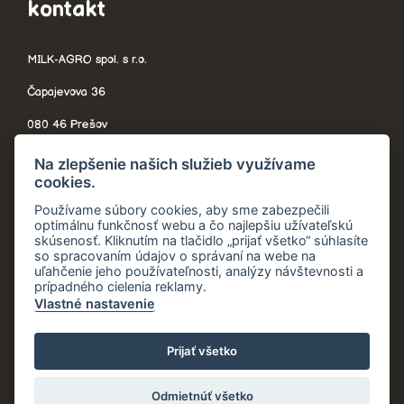
kontakt
MILK-AGRO spol. s r.o.
Čapajevova 36
080 46 Prešov
Slovensko
Na zlepšenie našich služieb využívame
cookies.
Používame súbory cookies, aby sme zabezpečili
optimálnu funkčnosť webu a čo najlepšiu užívateľskú
telefón:
+421 908 705 544
skúsenosť. Kliknutím na tlačidlo „prijať všetko“ súhlasíte
so spracovaním údajov o správaní na webe na
recyklujavyhraj@milkagro.sk
uľahčenie jeho používateľnosti, analýzy návštevnosti a
prípadného cielenia reklamy.
Vlastné nastavenie
© 2020 – 2026 Milk-Agro spol. s.r.o. |
Ochrana osobných údajov
Prijať všetko
|
Všeobecné vyhlásenie
Odmietnúť všetko
Created by