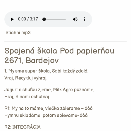
Stiahni mp3
Spojená škola Pod papierňou
2671, Bardejov
1. My sme super škola, Sabi každý zdolá.
Vraj, Recykluj vyhraj.
Jogurt s chuťou zjeme, Milk Agro poznáme,
Hraj, S nami ochutnaj.
R1: My na to máme, viečka zbierame – óóó
Hymnu skladáme, potom spievame- óóó.
R2: INTEGRÁCIA