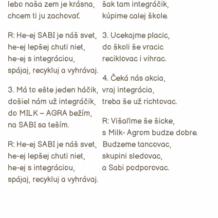
lebo naša zem je krásna,
šak tam integráčik,
chcem ti ju zachovať.
kúpime calej škole.
R: He-ej SABI je náš svet,
3. Ucekajme placic,
he-ej lepšej chuti niet,
do školi še vracic
he-ej s integráciou,
reciklovac i vihrac.
spájaj, recykluj a vyhrávaj.
4. Čeká nás akcia,
3. Má to ešte jeden háčik,
vraj integrácia,
došiel nám už integráčik,
treba še už richtovac.
do MILK – AGRA bežím,
R: Višaľime še šicke,
na SABI sa teším.
s Milk- Agrom budze dobre.
R: He-ej SABI je náš svet,
Budzeme tancovac,
he-ej lepšej chuti niet,
skupini sledovac,
he-ej s integráciou,
a Sabi podporovac.
spájaj, recykluj a vyhrávaj.