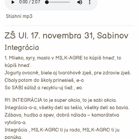
Stiahni mp3
ZŠ Ul. 17. novembra 31, Sabinov
Integrácia
1. Mlieko, syry, maslo v MILK-AGRE to kúpiš hneď, to
kúpiš hneď.
Jogurty ovocné, biele aj tvarohové zješ, pre zdravie zješ.
Obaly potom do školy prinesieš, e-o.
So SABI súťaž a recyklu-uj tiež , eo.
R1: INTEGRÁCIA to je super akcia, to je sabi akcia.
Integrácia-a-a, všetky deti sa tešia, všetky deti sa bavia.
Zábava, hudba a spev, dobrá nálada – kamarátstva
vytvára-a.
Integrácia , MILK-AGRO ti ju rado, MILK-AGRO ti ju
ponúka.