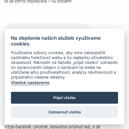
to je výhra najväčšia – tú chcem!
Na zlepšenie našich služieb využívame
cookies.
Stiahni mp3
Používame súbory cookies, aby sme zabezpečili
optimálnu funkčnosť webu a čo najlepšiu užívateľskú
SOŠ sv. Cyrila a Metoda,
skúsenosť. Kliknutím na tlačidlo „prijať všetko“ súhlasíte
so spracovaním údajov o správaní na webe na
Tehliarska 2, Michalovce
uľahčenie jeho používateľnosti, analýzy návštevnosti a
prípadného cielenia reklamy.
Milk-Agro je naj...
Vlastné nastavenie
1. U nás na východe firma dobre známa je,
Prijať všetko
všetkým známa je,
Milk-Agro sa volá,
Odmietnúť všetko
každý z nás ju pozná, vie
každý o nej vie...
Vždy čerstvé, chutné, lahodnú príchuť má, o jé