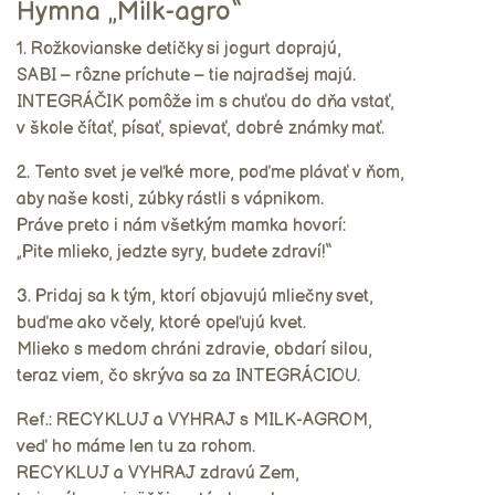
Hymna „Milk-agro“
1. Rožkovianske detičky si jogurt doprajú,
SABI – rôzne príchute – tie najradšej majú.
INTEGRÁČIK pomôže im s chuťou do dňa vstať,
v škole čítať, písať, spievať, dobré známky mať.
2. Tento svet je veľké more, poďme plávať v ňom,
aby naše kosti, zúbky rástli s vápnikom.
Práve preto i nám všetkým mamka hovorí:
„Pite mlieko, jedzte syry, budete zdraví!“
3. Pridaj sa k tým, ktorí objavujú mliečny svet,
buďme ako včely, ktoré opeľujú kvet.
Mlieko s medom chráni zdravie, obdarí silou,
teraz viem, čo skrýva sa za INTEGRÁCIOU.
Ref.: RECYKLUJ a VYHRAJ s MILK-AGROM,
veď ho máme len tu za rohom.
RECYKLUJ a VYHRAJ zdravú Zem,