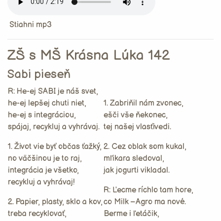
Stiahni mp3
ZŠ s MŠ Krásna Lúka 142
Sabi pieseň
R: He-ej SABI je náš svet,
he-ej lepšej chuti niet,
1. Zabriňil nám zvonec,
he-ej s integráciou,
ešči vše ňekonec,
spájaj, recykluj a vyhrávaj.
tej našej vlasťivedi.
1. Život vie byť občas ťažký,
2. Cez oblak som kukal,
no väčšinou je to raj,
mľikara sledoval,
integrácia je všetko,
jak jogurti vikladal.
recykluj a vyhrávaj!
R: Ľecme ríchlo tam hore,
2. Papier, plasty, sklo a kov,
co Milk –Agro ma nové.
treba recyklovať,
Berme i ľetáčik,