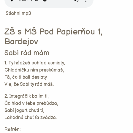
Stiahni mp3
ZŠ s MŠ Pod Papierňou 1,
Bardejov
Sabi rád mám
1. Ty hádžeš pohľad usmiaty,
Chladničku ním preskúmaš,
Tá, čo ti balí desiaty
Vie, že Sabi ty rád máš.
2. Integráčik balím ti,
Čo hlad v tebe prebúdza,
Sabi jogurt chutí ti,
Lahodná chuť ťa zvádza.
Refrén: