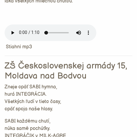
láka všetkých mliečnou chuťou.
Stiahni mp3
ZŠ Československej armády 15,
Moldava nad Bodvou
Zneje opäť SABI hymna,
hurá INTEGRÁCIA.
Všetkých ľudí v tieto časy,
opäť spoja naše hlasy.
SABI každému chutí,
núka samé pochúťky.
INTEGRÁČIK v MILK-AGRE,