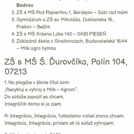
Bodvou
ZŠ s MŠ Pod Papierňou 1, Bardejov – Sabi rád mám
Gymnázium a ZŠ sv. Mikuláša, Duklianska 16,
Prešov – Bežím
ZŠ s MŠ Krásna Lúka 142 – SABI PIESEŇ
Základná škola v Giraltovciach, Budovateľská 1644
– Milk agro hymna
ZŠ s MŠ Š. Ďurovčíka, Palín 104,
07213
1. Na plagáte v škole čítal som:
„Recykluj a vyhraj s Milk – Agrom“.
Do súťaže zapojiť sa chcem,
Integráčik doma si ja zjem.
R: Integrácia, Integrácia, futbalistov vidieť znova chcem.
Integrácia, Integrácia, prídem ak tú súťaž vyhrajem.