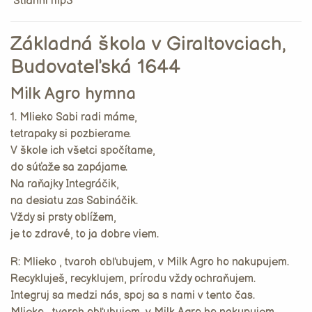
Stiahni mp3
Základná škola v Giraltovciach,
Budovateľská 1644
Milk Agro hymna
1. Mlieko Sabi radi máme,
tetrapaky si pozbierame.
V škole ich všetci spočítame,
do súťaže sa zapájame.
Na raňajky Integráčik,
na desiatu zas Sabináčik.
Vždy si prsty oblížem,
je to zdravé, to ja dobre viem.
R: Mlieko , tvaroh obľubujem, v Milk Agro ho nakupujem.
Recykluješ, recyklujem, prírodu vždy ochraňujem.
Integruj sa medzi nás, spoj sa s nami v tento čas.