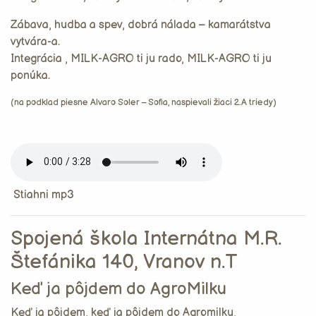
Zábava, hudba a spev, dobrá nálada – kamarátstva
vytvára-a.
Integrácia , MILK-AGRO ti ju rado, MILK-AGRO ti ju
ponúka.
(na podklad piesne Alvaro Soler – Sofia, naspievali žiaci 2.A triedy)
Stiahni mp3
Spojená škola Internátna M.R.
Štefánika 140, Vranov n.T
Keď ja pôjdem do AgroMilku
Keď ja pôjdem, keď ja pôjdem do Agromilku,