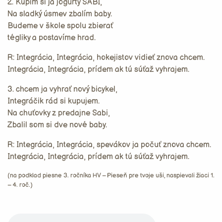
2. Kúpim si ja jogurty SABI,
Na sladký úsmev zbalím baby.
Budeme v škole spolu zbierať
tégliky a postavíme hrad.
R: Integrácia, Integrácia, hokejistov vidieť znova chcem.
Integrácia, Integrácia, prídem ak tú súťaž vyhrajem.
3. chcem ja vyhrať nový bicykel,
Integráčik rád si kupujem.
Na chuťovky z predajne Sabi,
Zbalil som si dve nové baby.
R: Integrácia, Integrácia, spevákov ja počuť znova chcem.
Integrácia, Integrácia, prídem ak tú súťaž vyhrajem.
(na podklad piesne 3. ročníka HV – Pieseň pre tvoje uši, naspievali žiaci 1.
– 4. roč.)