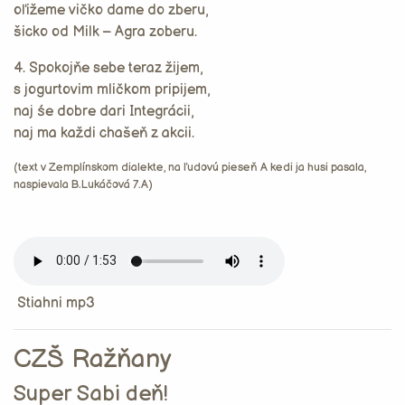
oľižeme vičko dame do zberu,
šicko od Milk – Agra zoberu.
4. Spokojňe sebe teraz žijem,
s jogurtovim mličkom pripijem,
naj śe dobre dari Integrácii,
naj ma každi chašeň z akcii.
(text v Zemplínskom dialekte, na ľudovú pieseň A kedi ja husi pasala,
naspievala B.Lukáčová 7.A)
Stiahni mp3
CZŠ Ražňany
Super Sabi deň!