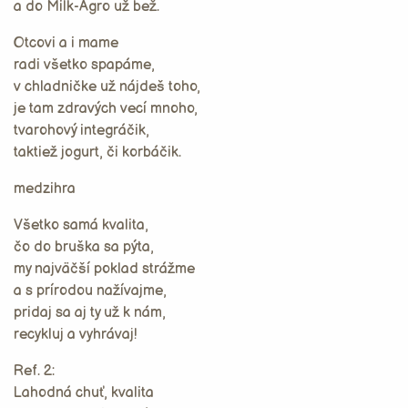
a do Milk-Agro už bež.
Otcovi a i mame
radi všetko spapáme,
v chladničke už nájdeš toho,
je tam zdravých vecí mnoho,
tvarohový integráčik,
taktiež jogurt, či korbáčik.
medzihra
Všetko samá kvalita,
čo do bruška sa pýta,
my najväčší poklad strážme
a s prírodou nažívajme,
pridaj sa aj ty už k nám,
recykluj a vyhrávaj!
Ref. 2:
Lahodná chuť, kvalita