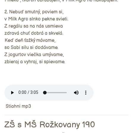
Mlieko , tvaroh obľubujem, v Milk Agro ho nakupujem.
2. Nebuď smutný, poviem si,
v Milk Agro slnko pekne svieti.
Z regálu sa na nás usmieva
zdravá chuť dobrá a skvelá.
Keď deň ťažký mávame,
so Sabi silu si dodávame.
Z jogurtov viečka umývame,
zbieraj a vyhraj, si spievame.
Stiahni mp3
ZŠ s MŠ Rožkovany 190