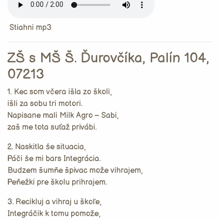
Stiahni mp3
ZŠ s MŠ Š. Ďurovčíka, Palín 104,
07213
1. Kec som včera išla zo školi,
išli za sobu tri motori.
Napisane mali Milk Agro – Sabi,
zaš me tota suťaž privábi.
2. Naskitla śe situacia,
Páči śe mi bars Integrácia.
Budzem šumňe špivac može vihrajem,
Peňežki pre školu prihrajem.
3. Recikluj a vihraj u škoľe,
Integráčik k tomu pomože,