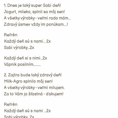
1. Dnes je taký super Sabi deň!
Jogurt, mlieko, splnil sa môj sen!
A všetky výrobky - veľmi rada mám...
Zdravý úsmev vždy im ponúkam....!
Refrén
Každý deň sú s nami... 2x
Sabi výrobky...2x
Každý deň si s nimi...2x
Vápnik posilním.........
2. Zajtra bude taký zdravý deň!
Milk-Agro splnilo môj sen!
A všetky výrobky - veľmi milujem.
Za to Vám ja šťastná - ďakujem!
Refrén
Každý deň sú s nami ...2x
Sabi výrobky...2x