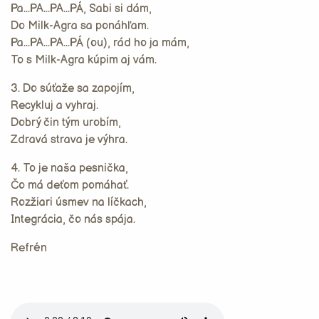
Pa...PA...PA...PÁ, Sabi si dám,
Do Milk-Agra sa ponáhľam.
Pa...PA...PA...PÁ (ou), rád ho ja mám,
To s Milk-Agra kúpim aj vám.
3. Do súťaže sa zapojím,
Recykluj a vyhraj.
Dobrý čin tým urobím,
Zdravá strava je výhra.
4. To je naša pesnička,
Čo má deťom pomáhať.
Rozžiari úsmev na líčkach,
Integrácia, čo nás spája.
Refrén