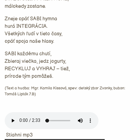
málokedy zostane.
Zneje opäť SABI hymna
hurá INTEGRÁCIA.
Všetkých ľudí v tieto časy,
opäť spoja naše hlasy.
SABI každému chutí,
Zbieraj viečka, jedz jogurty,
RECYKLUJ a VYHRAJ – tiež,
prírode tým pomôžeš.
(Text a hudba: Mgr. Kamila Kissová, spev: detský zbor Zvonky, bubon:
Tomáš Lipták 7.B)
Stiahni mp3