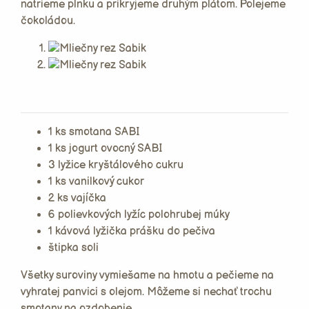
natrieme plnku a prikryjeme druhým plátom. Polejeme
čokoládou.
1 ks smotana SABI
1 ks jogurt ovocný SABI
3 lyžice kryštálového cukru
1 ks vanilkový cukor
2 ks vajíčka
6 polievkových lyžíc polohrubej múky
1 kávová lyžička prášku do pečiva
štipka soli
Všetky suroviny vymiešame na hmotu a pečieme na
vyhratej panvici s olejom. Môžeme si nechať trochu
smotany na ozdobenie.