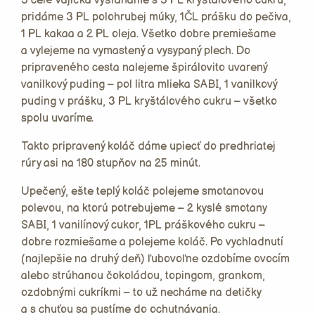
3 celé vajíčka vyšľaháme s 3 PL kryštálového cukru,
pridáme 3 PL polohrubej múky, 1ČL prášku do pečiva,
1 PL kakaa a 2 PL oleja. Všetko dobre premiešame
a vylejeme na vymastený a vysypaný plech. Do
pripraveného cesta nalejeme špirálovito uvarený
vanilkový puding – pol litra mlieka SABI, 1 vanilkový
puding v prášku, 3 PL kryštálového cukru – všetko
spolu uvaríme.
Takto pripravený koláč dáme upiecť do predhriatej
rúry asi na 180 stupňov na 25 minút.
Upečený, ešte teplý koláč polejeme smotanovou
polevou, na ktorú potrebujeme – 2 kyslé smotany
SABI, 1 vanilínový cukor, 1PL práškového cukru –
dobre rozmiešame a polejeme koláč. Po vychladnutí
(najlepšie na druhý deň) ľubovoľne ozdobíme ovocím
alebo strúhanou čokoládou, topingom, grankom,
ozdobnými cukríkmi – to už necháme na detičky
a s chuťou sa pustíme do ochutnávania.