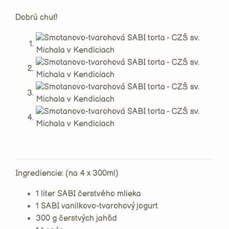
Dobrú chuť!
Ingrediencie: (na 4 x 300ml)
1 liter SABI čerstvého mlieka
1 SABI vanilkovo-tvarohový jogurt
300 g čerstvých jahôd