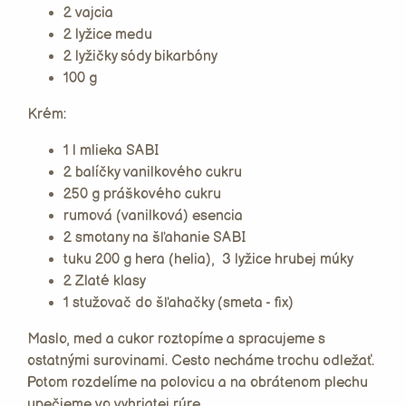
2 vajcia
2 lyžice medu
2 lyžičky sódy bikarbóny
100 g
Krém:
1 l mlieka SABI
2 balíčky vanilkového cukru
250 g práškového cukru
rumová (vanilková) esencia
2 smotany na šľahanie SABI
tuku 200 g hera (helia), 3 lyžice hrubej múky
2 Zlaté klasy
1 stužovač do šľahačky (smeta - fix)
Maslo, med a cukor roztopíme a spracujeme s
ostatnými surovinami. Cesto necháme trochu odležať.
Potom rozdelíme na polovicu a na obrátenom plechu
upečieme vo vyhriatej rúre.