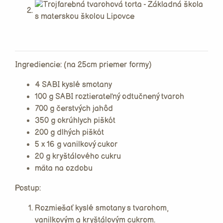
Ingrediencie: (na 25cm priemer formy)
4 SABI kyslé smotany
100 g SABI roztierateľný odtučnený tvaroh
700 g čerstvých jahôd
350 g okrúhlych piškót
200 g dlhých piškót
5 x 16 g vanilkový cukor
20 g kryštálového cukru
mäta na ozdobu
Postup:
Rozmiešať kyslé smotany s tvarohom,
vanilkovým a kryštálovým cukrom.