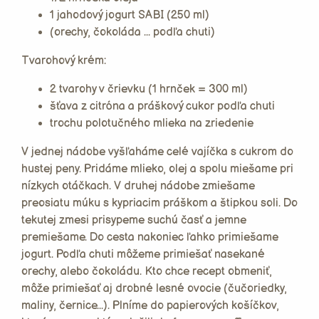
1 jahodový jogurt SABI (250 ml)
(orechy, čokoláda ... podľa chuti)
Tvarohový krém:
2 tvarohy v črievku (1 hrnček = 300 ml)
šťava z citróna a práškový cukor podľa chuti
trochu polotučného mlieka na zriedenie
V jednej nádobe vyšľaháme celé vajíčka s cukrom do
hustej peny. Pridáme mlieko, olej a spolu miešame pri
nízkych otáčkach. V druhej nádobe zmiešame
preosiatu múku s kypriacim práškom a štipkou soli. Do
tekutej zmesi prisypeme suchú časť a jemne
premiešame. Do cesta nakoniec ľahko primiešame
jogurt. Podľa chuti môžeme primiešať nasekané
orechy, alebo čokoládu. Kto chce recept obmeniť,
môže primiešať aj drobné lesné ovocie (čučoriedky,
maliny, černice...). Plníme do papierových košíčkov,