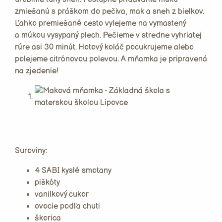
zmiešanú s práškom do pečiva, mak a sneh z bielkov.
Ľahko premiešané cesto vylejeme na vymastený
a múkou vysypaný plech. Pečieme v stredne vyhriatej
rúre asi 30 minút. Hotový koláč pocukrujeme alebo
polejeme citrónovou polevou. A mňamka je pripravená
na zjedenie!
Suroviny:
4 SABI kyslé smotany
piškóty
vanilkový cukor
ovocie podľa chuti
škorica