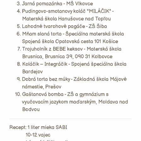
Jarná pomazánka - MŠ Vlkovce
Pudingovo-smotanovy koláč "MILÁČIK" -
Materská škola Hanušovce nad Topľou
Lahodné tvarohové pagáče - ZŠ Šiba
Mňam slaná torta - Špeciálna materská škola
Spojená škola Opatovská cesta 101 Košice
Trojuholník z BEBE keksov - Materská škola
Brusnica, Brusnica 39, 090 31 Kolbovce
Koláčik – Integráčik - Spojená špeciálna škola
Bardejov
Dobrá torta bez múky - Základná škola Májové
námestie, Prešov
Gaštanová bomba - ZŠ a gymnázium s
vyučovacím jazykom maďarským, Moldava nad
Bodvou
Recept: 1 liter mieka SABI
10-12 vajec