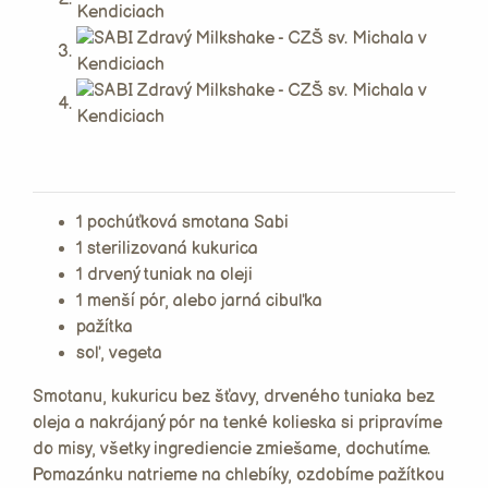
1 pochúťková smotana Sabi
1 sterilizovaná kukurica
1 drvený tuniak na oleji
1 menší pór, alebo jarná cibuľka
pažítka
soľ, vegeta
Smotanu, kukuricu bez šťavy, drveného tuniaka bez
oleja a nakrájaný pór na tenké kolieska si pripravíme
do misy, všetky ingrediencie zmiešame, dochutíme.
Pomazánku natrieme na chlebíky, ozdobíme pažítkou