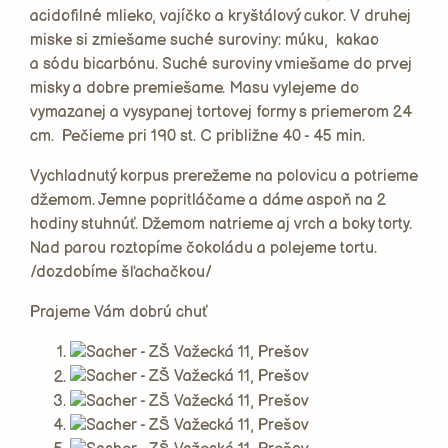
acidofilné mlieko, vajíčko a kryštálový cukor. V druhej
miske si zmiešame suché suroviny: múku, kakao
a sódu bicarbónu. Suché suroviny vmiešame do prvej
misky a dobre premiešame. Masu vylejeme do
vymazanej a vysypanej tortovej formy s priemerom 24
cm. Pečieme pri 190 st. C približne 40 - 45 min.
Vychladnutý korpus prerežeme na polovicu a potrieme
džemom. Jemne popritláčame a dáme aspoň na 2
hodiny stuhnúť. Džemom natrieme aj vrch a boky torty.
Nad parou roztopíme čokoládu a polejeme tortu.
/dozdobíme šľachačkou/
Prajeme Vám dobrú chuť