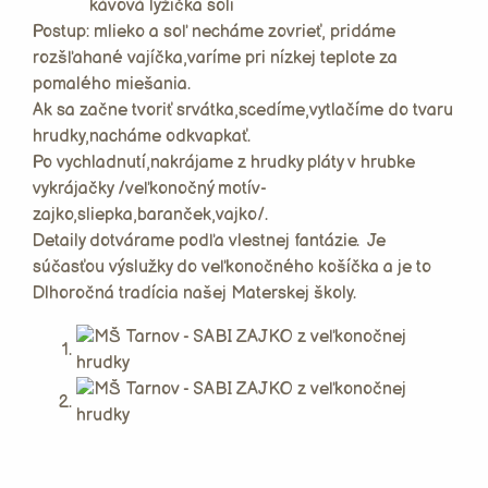
kávová lyžička soli
Postup: mlieko a soľ necháme zovrieť, pridáme
rozšľahané vajíčka,varíme pri nízkej teplote za
pomalého miešania.
Ak sa začne tvoriť srvátka,scedíme,vytlačíme do tvaru
hrudky,nacháme odkvapkať.
Po vychladnutí,nakrájame z hrudky pláty v hrubke
vykrájačky /veľkonočný motív-
zajko,sliepka,baranček,vajko/.
Detaily dotvárame podľa vlestnej fantázie. Je
súčasťou výslužky do veľkonočného košíčka a je to
Dlhoročná tradícia našej Materskej školy.