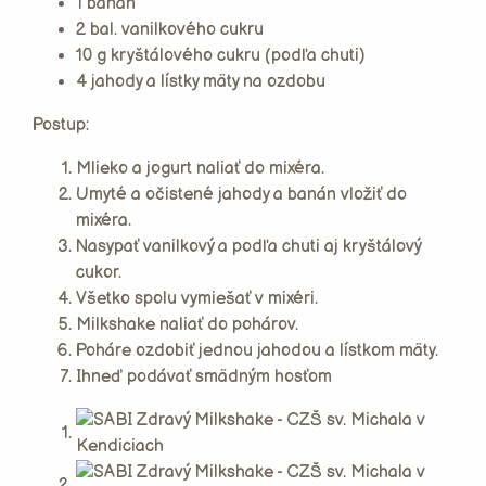
1 banán
2 bal. vanilkového cukru
10 g kryštálového cukru (podľa chuti)
4 jahody a lístky mäty na ozdobu
Postup:
Mlieko a jogurt naliať do mixéra.
Umyté a očistené jahody a banán vložiť do
mixéra.
Nasypať vanilkový a podľa chuti aj kryštálový
cukor.
Všetko spolu vymiešať v mixéri.
Milkshake naliať do pohárov.
Poháre ozdobiť jednou jahodou a lístkom mäty.
Ihneď podávať smädným hosťom