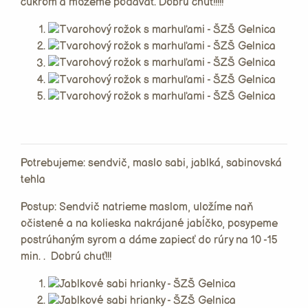
cukrom a môžeme podávať. Dobrú chuť!!!!!
Potrebujeme: sendvič, maslo sabi, jablká, sabinovská
tehla
Postup: Sendvič natrieme maslom, uložíme naň
očistené a na kolieska nakrájané jabĺčko, posypeme
postrúhaným syrom a dáme zapiecť do rúry na 10 -15
min. . Dobrú chuť!!!