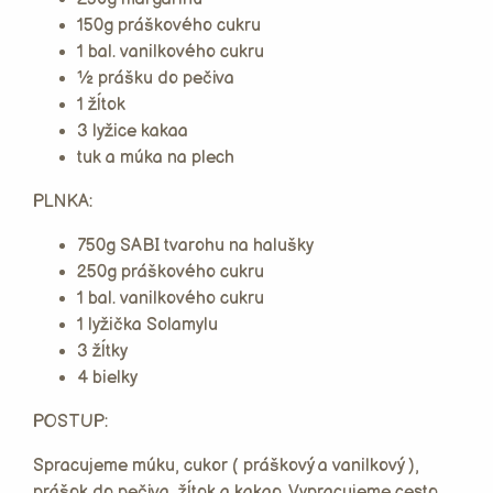
150g práškového cukru
1 bal. vanilkového cukru
½ prášku do pečiva
1 žĺtok
3 lyžice kakaa
tuk a múka na plech
PLNKA:
750g SABI tvarohu na halušky
250g práškového cukru
1 bal. vanilkového cukru
1 lyžička Solamylu
3 žĺtky
4 bielky
POSTUP:
Spracujeme múku, cukor ( práškový a vanilkový ),
prášok do pečiva, žĺtok a kakao. Vypracujeme cesto,