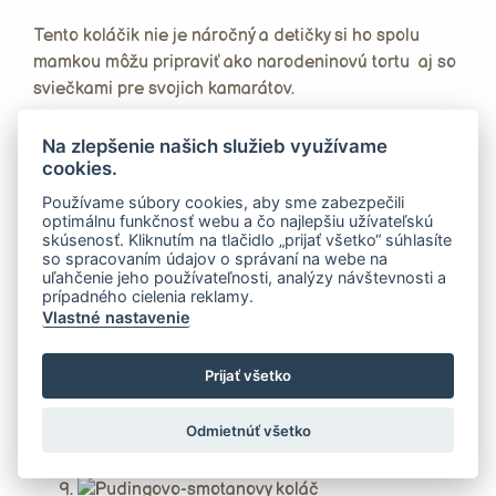
Tento koláčik nie je náročný a detičky si ho spolu
mamkou môžu pripraviť ako narodeninovú tortu aj so
sviečkami pre svojich kamarátov.
Dobrú chuť!
Na zlepšenie našich služieb využívame
cookies.
PS: Prečo Miláčik? Lebo tá smotanová poleva chutí
Používame súbory cookies, aby sme zabezpečili
ako keď sa za môjho detstva (35 rokov dozadu :)
optimálnu funkčnosť webu a čo najlepšiu užívateľskú
predával v obchode vanilkový krém a volal sa Miláčik.
skúsenosť. Kliknutím na tlačidlo „prijať všetko“ súhlasíte
so spracovaním údajov o správaní na webe na
uľahčenie jeho používateľnosti, analýzy návštevnosti a
prípadného cielenia reklamy.
Vlastné nastavenie
Prijať všetko
Odmietnúť všetko