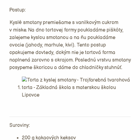
Postup:
Kyslé smotany premiešame s vanilkovým cukrom
v miske. Na dno tortovej formy poukladáme piškóty,
zalejeme kyslou smotanou a na ňu poukladáme
ovocie (jahody, marhule, kivi). Tento postup
opakujeme dovtedy, dokým nie je tortová forma
naplnená zarovno s okrajom. Poslednú vrstvu smotany
posypeme škoricou a dáme do chladničky stuhnúť.
Suroviny:
200 g kakaových keksov