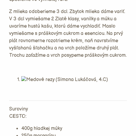
Z mlieka odoberieme 3 dcl. Zbytok mlieka dáme variť.
V 3 dcl vymiešame 2 Zlaté klasy, vanilky a múku a
uvaríme hustú kašu, ktorú dáme vychladiť. Maslo
vymiešame s práškovým cukrom a esenciou. Na prvý
plát rovnomerne rozotrieme krém, naň navrstvíme
vyšľahanú šľahačku a na vrch položíme druhý plát.
Trochu zaťažíme a vrch posypeme práškovým cukrom.
Suroviny
CESTO:
400g hladkej múky
250g margarínu