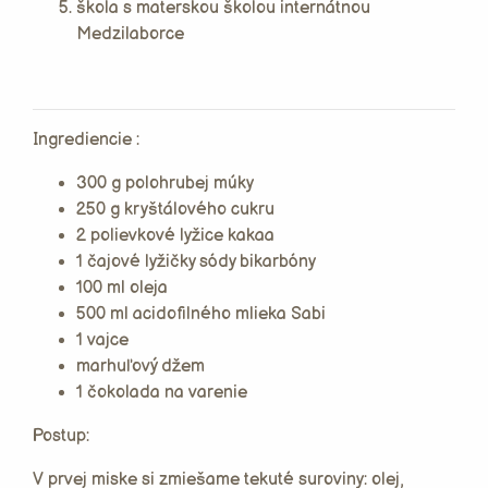
Ingrediencie :
300 g polohrubej múky
250 g kryštálového cukru
2 polievkové lyžice kakaa
1 čajové lyžičky sódy bikarbóny
100 ml oleja
500 ml acidofilného mlieka Sabi
1 vajce
marhuľový džem
1 čokolada na varenie
Postup:
V prvej miske si zmiešame tekuté suroviny: olej,