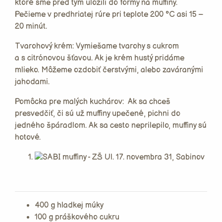
ktoré sme pred tým uložili do formy na muffiny.
Pečieme v predhriatej rúre pri teplote 200 °C asi 15 –
20 minút.
Tvarohový krém: Vymiešame tvarohy s cukrom
a s citrónovou šťavou. Ak je krém hustý pridáme
mlieko. Môžeme ozdobiť čerstvými, alebo zaváranými
jahodami.
Pomôcka pre malých kuchárov: Ak sa chceš
presvedčiť, či sú už muffiny upečené, pichni do
jedného špáradlom. Ak sa cesto neprilepilo, muffiny sú
hotové.
400 g hladkej múky
100 g práškového cukru