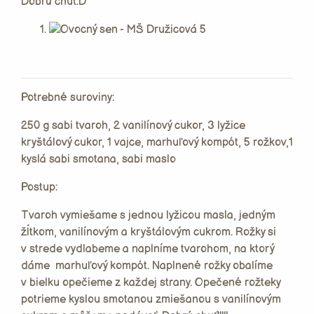
Dobrú chuť:D
Potrebné suroviny:
250 g sabi tvaroh, 2 vanilínový cukor, 3 lyžice
kryštálový cukor, 1 vajce, marhuľový kompót, 5 rožkov,1
kyslá sabi smotana, sabi maslo
Postup:
Tvaroh vymiešame s jednou lyžicou masla, jedným
žĺtkom, vanilínovým a kryštálovým cukrom. Rožky si
v strede vydlabeme a naplníme tvarohom, na ktorý
dáme marhuľový kompót. Naplnené rožky obalíme
v bielku opečieme z každej strany. Opečené rožteky
potrieme kyslou smotanou zmiešanou s vanilínovým