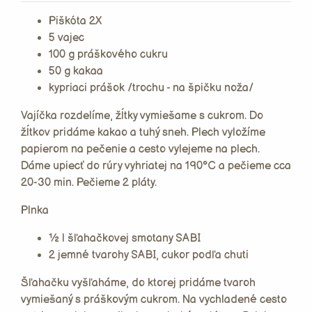
Piškóta 2X
5 vajec
100 g práškového cukru
50 g kakaa
kypriaci prášok /trochu - na špičku noža/
Vajíčka rozdelíme, žĺtky vymiešame s cukrom. Do
žĺtkov pridáme kakao a tuhý sneh. Plech vyložíme
papierom na pečenie a cesto vylejeme na plech.
Dáme upiecť do rúry vyhriatej na 190°C a pečieme cca
20-30 min. Pečieme 2 pláty.
Plnka
½ l šľahačkovej smotany SABI
2 jemné tvarohy SABI, cukor podľa chuti
Šľahačku vyšľaháme, do ktorej pridáme tvaroh
vymiešaný s práškovým cukrom. Na vychladené cesto