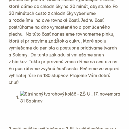
ktoré dáme do chladničky na 30 minút, aby stuhlo. Po
30 minútach cesto z chladničky vyberieme
a rozdelíme na dve rovnaké časti. Jednu časť
postrúhame na dno vymasteného a pomúčeného
plechu. Na túto časť nanesieme rovnomerne plnku,
ktorú si pripravíme zo žĺtok a cukru, ktoré spolu
vymiešame do penista a postupne pridávame tvaroh
a Solamyl. Do tohto základu si vmiešame sneh
z bielkov. Takto pripravenú zmes dáme na cesto a na
ňu postrúhame zvyšnú časť cesta. Pečieme vo vopred
vyhriatej rúre na 180 stupňov. Prajeme Vám dobrú
chuť!