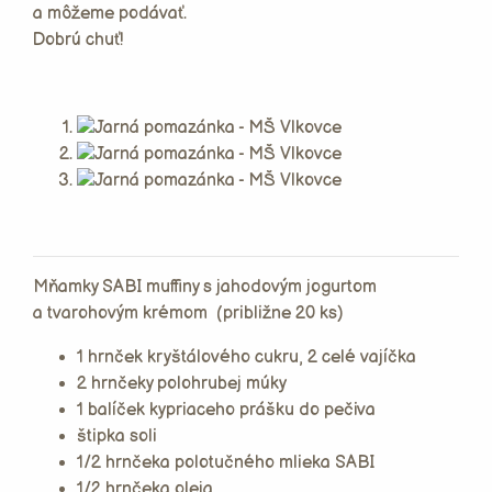
a môžeme podávať.
Dobrú chuť!
Mňamky SABI muffiny s jahodovým jogurtom
a tvarohovým krémom (približne 20 ks)
1 hrnček kryštálového cukru, 2 celé vajíčka
2 hrnčeky polohrubej múky
1 balíček kypriaceho prášku do pečiva
štipka soli
1/2 hrnčeka polotučného mlieka SABI
1/2 hrnčeka oleja