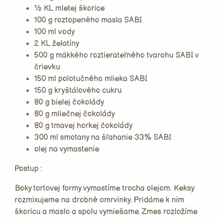
½ KL mletej škorice
100 g roztopeného masla SABI
100 ml vody
2 KL želatíny
500 g mäkkého roztierateľného tvarohu SABI v
črievku
150 ml polotučného mlieka SABI
150 g kryštálového cukru
80 g bielej čokolády
80 g mliečnej čokolády
80 g tmavej horkej čokolády
300 ml smotany na šľahanie 33% SABI
olej na vymastenie
Postup :
Boky tortovej formy vymastíme trocha olejom. Keksy
rozmixujeme na drobné omrvinky. Pridáme k nim
škoricu a maslo a spolu vymiešame. Zmes rozložíme