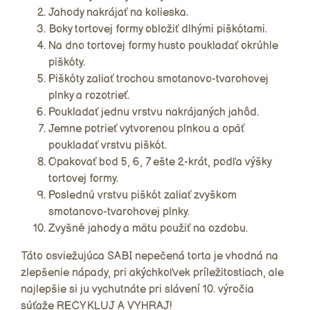
Jahody nakrájať na kolieska.
Boky tortovej formy obložiť dlhými piškótami.
Na dno tortovej formy husto poukladať okrúhle
piškóty.
Piškóty zaliať trochou smotanovo-tvarohovej
plnky a rozotrieť.
Poukladať jednu vrstvu nakrájaných jahôd.
Jemne potrieť vytvorenou plnkou a opäť
poukladať vrstvu piškót.
Opakovať bod 5, 6, 7 ešte 2-krát, podľa výšky
tortovej formy.
Poslednú vrstvu piškót zaliať zvyškom
smotanovo-tvarohovej plnky.
Zvyšné jahody a mätu použiť na ozdobu.
Táto osviežujúca SABI nepečená torta je vhodná na
zlepšenie nápady, pri akýchkoľvek príležitostiach, ale
najlepšie si ju vychutnáte pri slávení 10. výročia
súťaže RECYKLUJ A VYHRAJ!