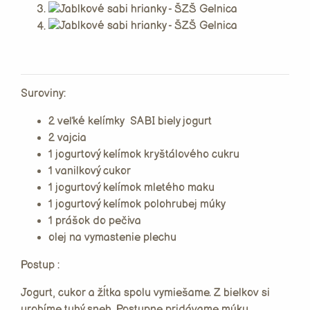
Suroviny:
2 veľké kelímky SABI biely jogurt
2 vajcia
1 jogurtový kelímok kryštálového cukru
1 vanilkový cukor
1 jogurtový kelímok mletého maku
1 jogurtový kelímok polohrubej múky
1 prášok do pečiva
olej na vymastenie plechu
Postup :
Jogurt, cukor a žĺtka spolu vymiešame. Z bielkov si
urobíme tuhý sneh. Postupne pridávame múku