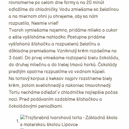
rovnomerne po celom dne formy a na 20 minút
odložíme do chladničky. Vodu zmiešame so želatínou
a na miernom ohni ju ohrejeme, aby sa nám
rozpustila, Nesmie vrieť!
Tvaroh vymiešame najemno, pridáme mlieko a cukor
a ešte vyšľaháme nahladko. Postupne pridáme
vyšľahanú šľahačku a rozpustenú želatínu a
dôkladne premiešame. Vzniknutý krém rozdelíme na
3 časti. Do prvej vmiešame roztopenú bielu čokoládu,
do druhej mliečnu a do tretej tmavú horkú. Čokolády
predtým opatrne rozpustíme vo vodnom kúpeli.
Na tortový korpus z keksov najprv rozotrieme biely
krém, potom svetlohnedý a nakoniec tmavohnedý.
Tortu necháme odležať v chladničke najlepšie počas
noci. Pred podávaním ozdobíme šľahačkou a
čokoládovými peniažkami.