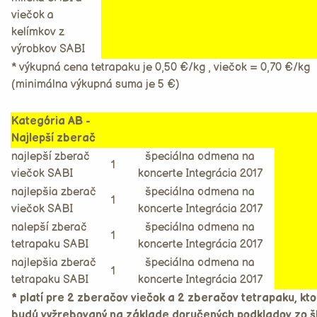
viečok a
kelímkov z
výrobkov SABI
* výkupná cena tetrapaku je 0,50 €/kg , viečok = 0,70 €/kg
(minimálna výkupná suma je 5 €)
Kategória AB -
Najlepší zberač
najlepší zberač
špeciálna odmena na
1
viečok SABI
koncerte Integrácia 2017
najlepšia zberač
špeciálna odmena na
1
viečok SABI
koncerte Integrácia 2017
nalepší zberač
špeciálna odmena na
1
tetrapaku SABI
koncerte Integrácia 2017
najlepšia zberač
špeciálna odmena na
1
tetrapaku SABI
koncerte Integrácia 2017
* platí pre 2 zberačov viečok a 2 zberačov tetrapaku, kto
budú vyžrebovaný na základe doručených podkladov zo š