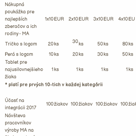
Nákupná
poukážka pre
najlepších
1x10
EUR
2x10
EUR
3x10
EUR
4x10
EU
zberačov a ich
rodiny - MA
30
Tričko s logom
20
ks
ks
50
ks
80
ks
Perá s logom
10
ks
20
ks
30
ks
50
ks
Tablet pre
najusilovnejšieho
1
ks
1
ks
1
ks
1
ks
žiaka
* platí pre prvých 10-tich v každej kategórii
Účasť na
100
žiakov
100
žiakov
100
žiakov
100
žia
integrácii 2017
Návšteva
pracovníkov
výroby MA na